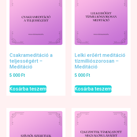
Csakrameditáció a
Lelki erőért meditáció
teljességért –
tízmilliószorosan –
Meditáció
Meditáció
5 000
Ft
5 000
Ft
Kosárba teszem
Kosárba teszem