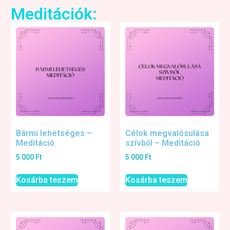
Meditációk:
Bármi lehetséges –
Célok megvalósulása
Meditáció
szívből – Meditáció
5 000
Ft
5 000
Ft
Kosárba teszem
Kosárba teszem