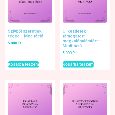
Szívből szeretlek
Új kezdetek
téged – Meditáció
támogatott
megvalósulásáért –
5 000
Ft
Meditáció
5 000
Ft
Kosárba teszem
Kosárba teszem