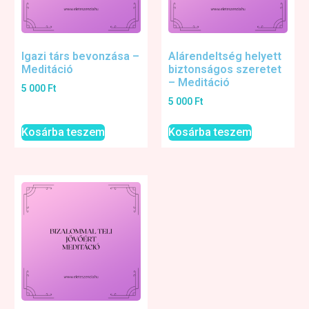
Igazi társ bevonzása –
Alárendeltség helyett
Meditáció
biztonságos szeretet
– Meditáció
5 000
Ft
5 000
Ft
Kosárba teszem
Kosárba teszem