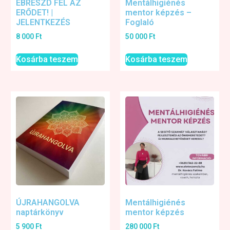
ÉBRESZD FEL AZ
Mentálhigiénés
ERŐDET! |
mentor képzés –
JELENTKEZÉS
Foglaló
8 000
Ft
50 000
Ft
Kosárba teszem
Kosárba teszem
ÚJRAHANGOLVA
Mentálhigiénés
naptárkönyv
mentor képzés
5 900
Ft
280 000
Ft