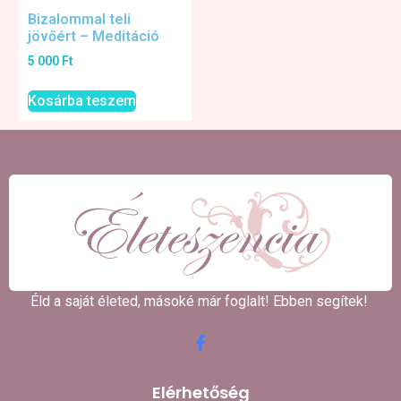
Bizalommal teli
jövőért – Meditáció
5 000
Ft
Kosárba teszem
Éld a saját életed, másoké már foglalt! Ebben segítek! ​
Elérhetőség