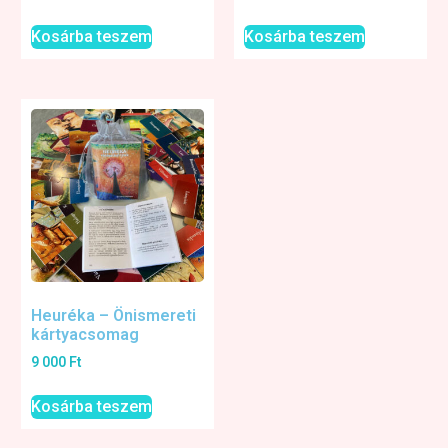
Kosárba teszem
Kosárba teszem
Heuréka – Önismereti
kártyacsomag
9 000
Ft
Kosárba teszem