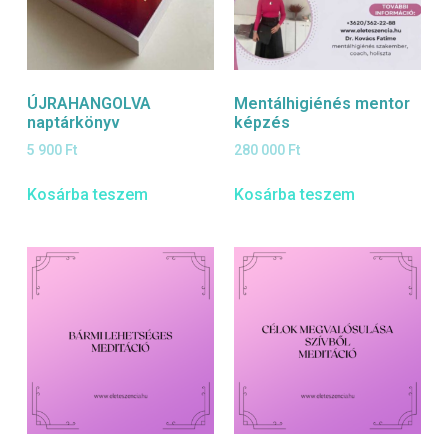
ÚJRAHANGOLVA
Mentálhigiénés mentor
naptárkönyv
képzés
5 900
Ft
280 000
Ft
Kosárba teszem
Kosárba teszem