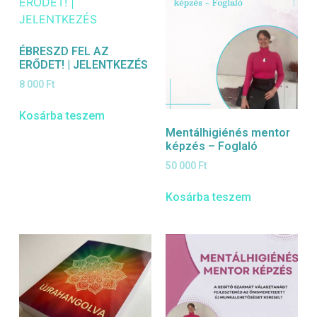
ÉBRESZD FEL AZ
ERŐDET! | JELENTKEZÉS
8 000
Ft
Kosárba teszem
Mentálhigiénés mentor
képzés – Foglaló
50 000
Ft
Kosárba teszem