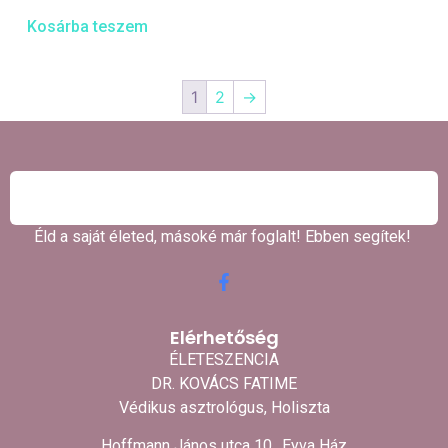
Kosárba teszem
1
2
→
Éld a saját életed, másoké már foglalt! Ebben segítek! ​
Elérhetőség
ÉLETESZENCIA
DR. KOVÁCS FATIME
Védikus asztrológus, Holiszta
Hoffmann János utca 10., Eyva Ház