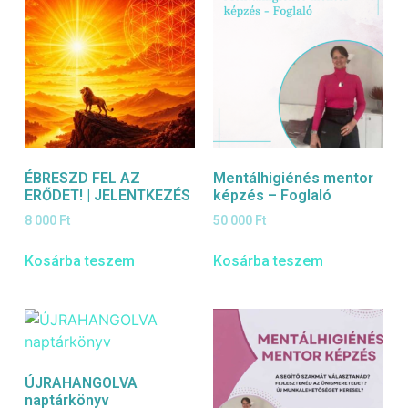
ÉBRESZD FEL AZ
Mentálhigiénés mentor
ERŐDET! | JELENTKEZÉS
képzés – Foglaló
8 000
Ft
50 000
Ft
Kosárba teszem
Kosárba teszem
ÚJRAHANGOLVA
naptárkönyv