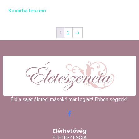
Kosárba teszem
1
2
→
Éld a saját életed, másoké már foglalt! Ebben segítek! ​
Elérhetőség
ÉLETESZENCIA