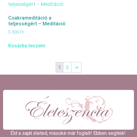
Csakrameditáció a
teljességért – Meditáció
5 000
Ft
Kosárba teszem
1
2
→
Éld a saját életed, másoké már foglalt! Ebben segítek! ​