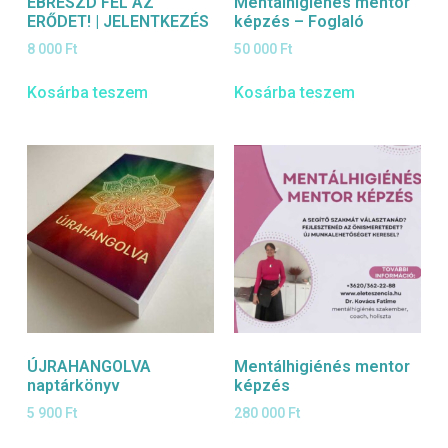
ÉBRESZD FEL AZ
Mentálhigiénés mentor
ERŐDET! | JELENTKEZÉS
képzés – Foglaló
8 000
Ft
50 000
Ft
Kosárba teszem
Kosárba teszem
ÚJRAHANGOLVA
Mentálhigiénés mentor
naptárkönyv
képzés
5 900
Ft
280 000
Ft