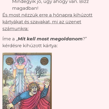
Mindegyik jó, úgy ahogy van. Bízz
magadban!
És most nézzük erre a hónapra kihúzott
kártyákat és szavakat, mi az üzenet
számunkra:
Íme a „
Mit kell most megoldanom
?”
kérdésre kihúzott kártya: