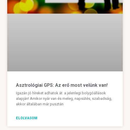
Asztrológiai GPS: Az erő most velünk van!
Igazán jó híreket adhatok át a jelenlegi bolygóállások
alapján! Amikor nyár van és meleg, napsütés, szabadság,
akkor általában már pusztán
ELOLVASOM