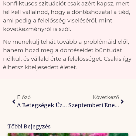
konfliktusos szituációt csak azért kapsz, mert
fel kell vállalnod, hogy a döntéshozatal a tiéd,
ami pedig a felelősség viseléséről, mint
következményről is szól.
Ne menekülj tehát tovább a problémáid elől,
hanem hozd meg a döntéseidet bűntudat
nélkül, és vállald érte a felelősséget. Csakis így
élhetsz kiteljesedett életet.
Előző
Következő
A Betegségek Üzenete: Fejfájás, Térdfájás
Szeptemberi Energiák: Félelem Helyett Élj Örömben!
Többi Bejegyzés