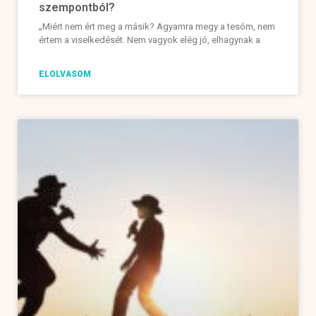
szempontból?
„Miért nem ért meg a másik? Agyamra megy a tesóm, nem
értem a viselkedését. Nem vagyok elég jó, elhagynak a
ELOLVASOM