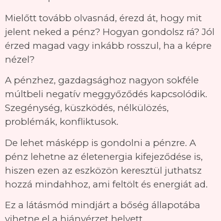
Mielőtt tovább olvasnád, érezd át, hogy mit
jelent neked a pénz? Hogyan gondolsz rá? Jól
érzed magad vagy inkább rosszul, ha a képre
nézel?
A pénzhez, gazdagsághoz nagyon sokféle
múltbeli negatív meggyőződés kapcsolódik.
Szegénység, küszködés, nélkülözés,
problémák, konfliktusok.
De lehet másképp is gondolni a pénzre. A
pénz lehetne az életenergia kifejeződése is,
hiszen ezen az eszközön keresztül juthatsz
hozzá mindahhoz, ami feltölt és energiát ad.
Ez a látásmód mindjárt a bőség állapotába
vihetne el a hiányérzet helyett.