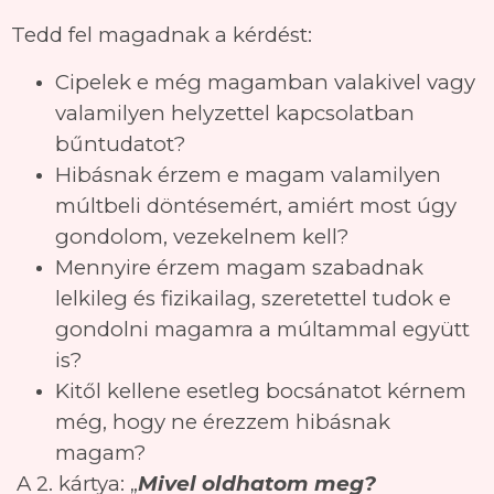
Tedd fel magadnak a kérdést:
Cipelek e még magamban valakivel vagy
valamilyen helyzettel kapcsolatban
bűntudatot?
Hibásnak érzem e magam valamilyen
múltbeli döntésemért, amiért most úgy
gondolom, vezekelnem kell?
Mennyire érzem magam szabadnak
lelkileg és fizikailag, szeretettel tudok e
gondolni magamra a múltammal együtt
is?
Kitől kellene esetleg bocsánatot kérnem
még, hogy ne érezzem hibásnak
magam?
A 2. kártya: „
Mivel oldhatom meg?