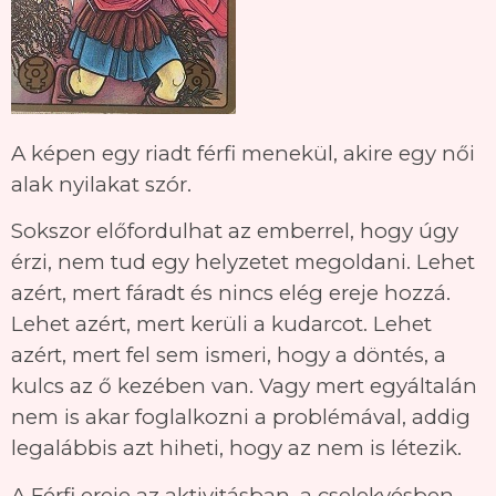
A képen egy riadt férfi menekül, akire egy női
alak nyilakat szór.
Sokszor előfordulhat az emberrel, hogy úgy
érzi, nem tud egy helyzetet megoldani. Lehet
azért, mert fáradt és nincs elég ereje hozzá.
Lehet azért, mert kerüli a kudarcot. Lehet
azért, mert fel sem ismeri, hogy a döntés, a
kulcs az ő kezében van. Vagy mert egyáltalán
nem is akar foglalkozni a problémával, addig
legalábbis azt hiheti, hogy az nem is létezik.
A Férfi ereje az aktivitásban, a cselekvésben