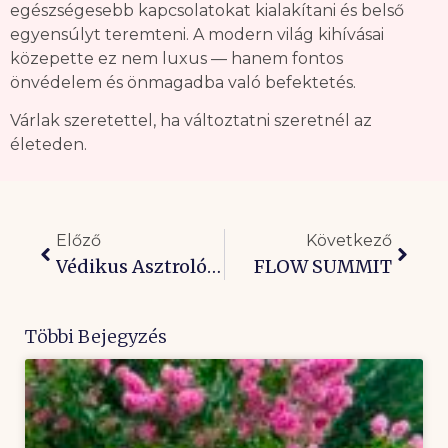
egészségesebb kapcsolatokat kialakítani és belső
egyensúlyt teremteni. A modern világ kihívásai
közepette ez nem luxus — hanem fontos
önvédelem és önmagadba való befektetés.
Várlak szeretettel, ha változtatni szeretnél az
életeden.
Előző
Következő
Védikus Asztrológia: Ősi Önismereti Módszer A Mai Döntéseidhez
FLOW SUMMIT
Többi Bejegyzés