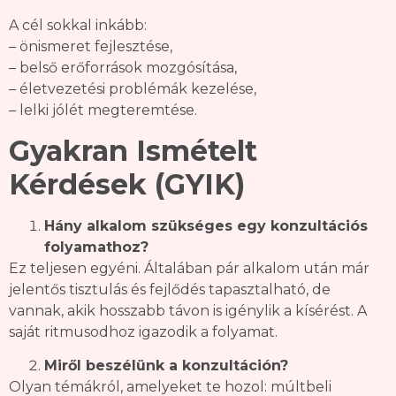
A cél sokkal inkább:
– önismeret fejlesztése,
– belső erőforrások mozgósítása,
– életvezetési problémák kezelése,
– lelki jólét megteremtése.
Gyakran Ismételt
Kérdések (GYIK)
Hány alkalom szükséges egy konzultációs
folyamathoz?
Ez teljesen egyéni. Általában pár alkalom után már
jelentős tisztulás és fejlődés tapasztalható, de
vannak, akik hosszabb távon is igénylik a kísérést. A
saját ritmusodhoz igazodik a folyamat.
Miről beszélünk a konzultáción?
Olyan témákról, amelyeket te hozol: múltbeli