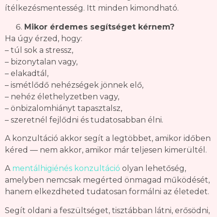
ítélkezésmentesség. Itt minden kimondható.
Mikor érdemes segítséget kérnem?
Ha úgy érzed, hogy:
– túl sok a stressz,
– bizonytalan vagy,
– elakadtál,
– ismétlődő nehézségek jönnek elő,
– nehéz élethelyzetben vagy,
– önbizalomhiányt tapasztalsz,
– szeretnél fejlődni és tudatosabban élni.
A konzultáció akkor segít a legtöbbet, amikor időben
kéred — nem akkor, amikor már teljesen kimerültél.
A
mentálhigiénés konzultáció
olyan lehetőség,
amelyben nemcsak megérted önmagad működését,
hanem elkezdheted tudatosan formálni az életedet.
Segít oldani a feszültséget, tisztábban látni, erősödni,