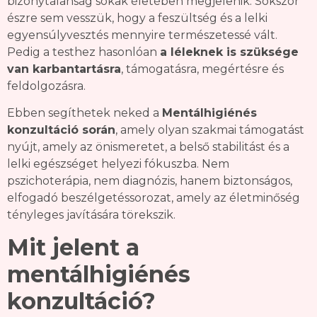
bizonytalanság sokak életében megjelenik. Sokszor
észre sem vesszük, hogy a feszültség és a lelki
egyensúlyvesztés mennyire természetessé vált.
Pedig a testhez hasonlóan
a léleknek is szüksége
van karbantartásra
, támogatásra, megértésre és
feldolgozásra.
Ebben segíthetek neked a
Mentálhigiénés
konzultáció során
, amely olyan szakmai támogatást
nyújt, amely az önismeretet, a belső stabilitást és a
lelki egészséget helyezi fókuszba. Nem
pszichoterápia, nem diagnózis, hanem biztonságos,
elfogadó beszélgetéssorozat, amely az életminőség
tényleges javítására törekszik.
Mit jelent a
mentálhigiénés
konzultáció?