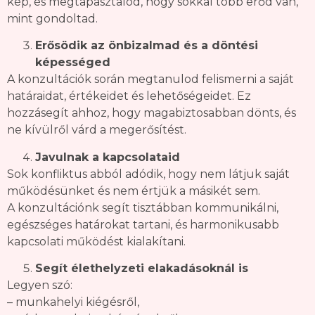
kép, és megtapasztalod, hogy sokkal több erőd van,
mint gondoltad.
Erősödik az önbizalmad és a döntési
képességed
A konzultációk során megtanulod felismerni a saját
határaidat, értékeidet és lehetőségeidet. Ez
hozzásegít ahhoz, hogy magabiztosabban dönts, és
ne kívülről várd a megerősítést.
Javulnak a kapcsolataid
Sok konfliktus abból adódik, hogy nem látjuk saját
működésünket és nem értjük a másikét sem.
A konzultációnk segít tisztábban kommunikálni,
egészséges határokat tartani, és harmonikusabb
kapcsolati működést kialakítani.
Segít élethelyzeti elakadásoknál is
Legyen szó:
– munkahelyi kiégésről,