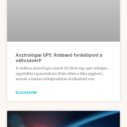
Asztrológiai GPS: Robbanó fordulópont a
változásért!
A védikus asztrológia szerint 03.28-án egy igen erőteljes
együttállás tapasztalható (Rahu-Mars a Bika jegyben),
aminek a hatása erőteljesebben érzékelhető már
ELOLVASOM