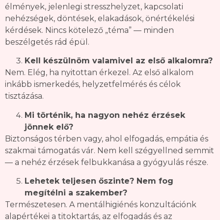
élmények, jelenlegi stresszhelyzet, kapcsolati
nehézségek, döntések, elakadások, önértékelési
kérdések. Nincs kötelező „téma” — minden
beszélgetés rád épül.
Kell készülnöm valamivel az első alkalomra?
Nem. Elég, ha nyitottan érkezel. Az első alkalom
inkább ismerkedés, helyzetfelmérés és célok
tisztázása.
Mi történik, ha nagyon nehéz érzések
jönnek elő?
Biztonságos térben vagy, ahol elfogadás, empátia és
szakmai támogatás vár. Nem kell szégyellned semmit
— a nehéz érzések felbukkanása a gyógyulás része.
Lehetek teljesen őszinte? Nem fog
megítélni a szakember?
Természetesen. A mentálhigiénés konzultációnk
alapértékei a titoktartás, az elfogadás és az