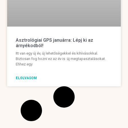
Asztrológiai GPS januárra: Lépj ki az
árnyékodból!
Itt van egy új év, új lehetőségekkel és kihívásokkal.
Biztosan fog hozni ez az év is új megtapasztalásokat.
Ehhez egy
ELOLVASOM