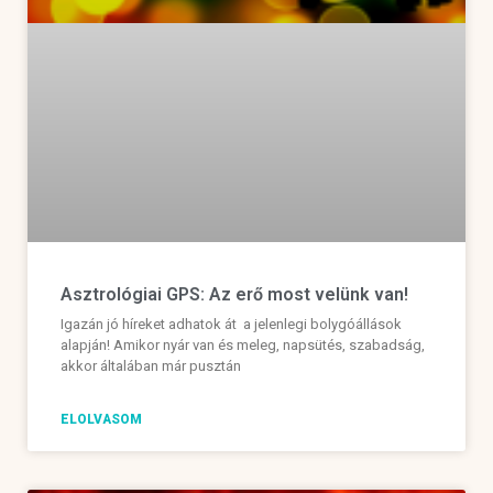
Asztrológiai GPS: Az erő most velünk van!
Igazán jó híreket adhatok át a jelenlegi bolygóállások
alapján! Amikor nyár van és meleg, napsütés, szabadság,
akkor általában már pusztán
ELOLVASOM