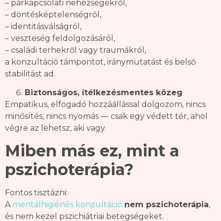
– párkapcsolati nehézségekről,
– döntésképtelenségről,
– identitásválságról,
– veszteség feldolgozásáról,
– családi terhekről vagy traumákról,
a konzultáció támpontot, iránymutatást és belső
stabilitást ad.
Biztonságos, ítélkezésmentes közeg
Empatikus, elfogadó hozzáállással dolgozom, nincs
minősítés, nincs nyomás — csak egy védett tér, ahol
végre az lehetsz, aki vagy.
Miben más ez, mint a
pszichoterápia?
Fontos tisztázni:
A
mentálhigiénés konzultáció
nem pszichoterápia
,
és nem kezel pszichiátriai betegségeket.