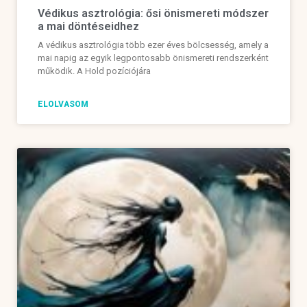
Védikus asztrológia: ősi önismereti módszer
a mai döntéseidhez
A védikus asztrológia több ezer éves bölcsesség, amely a
mai napig az egyik legpontosabb önismereti rendszerként
működik. A Hold pozíciójára
ELOLVASOM