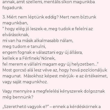
annak, amit szellemi, mentális síkon magunkba
fogadunk.
3. Miért nem léptünk eddig? Mert nem bíztunk
magunkban,
” hogy elég jó leszek-e, meg tudok e felelni az
elvárásoknak,
mi van ha másik alkalmasabb nálam,
meg tudom e tanulni,
engem fognak e választani egy új állásra,
kellek e a Férfinek/ Nőnek,
fel merem e vállalni magam egy új helyzetben…”
Most gorcső alá lesz véve az, hogy hová pozícionáljuk
magunat. Másokhoz képest mérjük- e az értékeimet,
vagy saját magunkhoz.
Vagy mennyire a megfelelési kényszerek dolgoznak
még bennünk?
„Szerethető vagyok-e?” – ennek a kérdéskörnek a