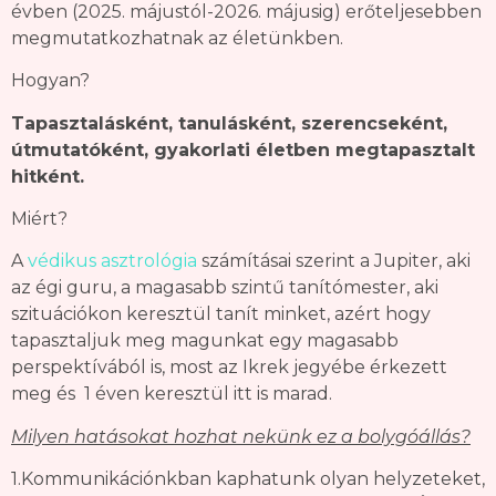
évben (2025. májustól-2026. májusig) erőteljesebben
megmutatkozhatnak az életünkben.
Hogyan?
Tapasztalásként, tanulásként, szerencseként,
útmutatóként, gyakorlati életben megtapasztalt
hitként.
Miért?
A
védikus asztrológia
számításai szerint a Jupiter, aki
az égi guru, a magasabb szintű tanítómester, aki
szituációkon keresztül tanít minket, azért hogy
tapasztaljuk meg magunkat egy magasabb
perspektívából is, most az Ikrek jegyébe érkezett
meg és 1 éven keresztül itt is marad.
Milyen hatásokat hozhat nekünk ez a bolygóállás?
1.Kommunikációnkban kaphatunk olyan helyzeteket,