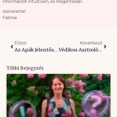
információit intuitíven, és megértéssel.
szeretettel
Fatime
Előző
Következő
Az Apák Jelentősége A Családban
Védikus Asztrológia: Ősi Önismereti Módszer A Mai Döntéseidhez
Többi Bejegyzés