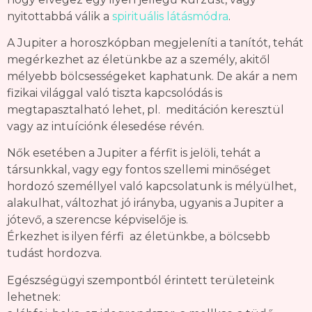
nyitottabbá válik a
spirituális látásmódra
.
A Jupiter a horoszkópban megjeleníti a tanítót, tehát
megérkezhet az életünkbe az a személy, akitől
mélyebb bölcsességeket kaphatunk. De akár a nem
fizikai világgal való tiszta kapcsolódás is
megtapasztalható lehet, pl. meditáción keresztül
vagy az intuíciónk élesedése révén.
Nők esetében a Jupiter a férfit is jelöli, tehát a
társunkkal, vagy egy fontos szellemi minőséget
hordozó személlyel való kapcsolatunk is mélyülhet,
alakulhat, változhat jó irányba, ugyanis a Jupiter a
jótevő, a szerencse képviselője is.
Érkezhet is ilyen férfi az életünkbe, a bölcsebb
tudást hordozva.
Egészségügyi szempontból érintett területeink
lehetnek: