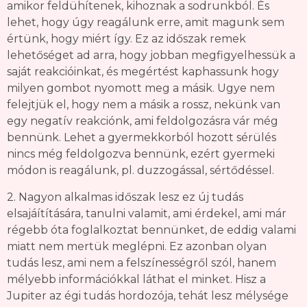
amikor feldühítenek, kihoznak a sodrunkból. És
lehet, hogy úgy reagálunk erre, amit magunk sem
értünk, hogy miért így. Ez az időszak remek
lehetőséget ad arra, hogy jobban megfigyelhessük a
saját reakcióinkat, és megértést kaphassunk hogy
milyen gombot nyomott meg a másik. Ugye nem
felejtjük el, hogy nem a másik a rossz, nekünk van
egy negatív reakciónk, ami feldolgozásra vár még
bennünk. Lehet a gyermekkorból hozott sérülés
nincs még feldolgozva bennünk, ezért gyermeki
módon is reagálunk, pl. duzzogással, sértődéssel.
2. Nagyon alkalmas időszak lesz ez új tudás
elsajáítítására, tanulni valamit, ami érdekel, ami már
régebb óta foglalkoztat bennünket, de eddig valami
miatt nem mertük meglépni. Ez azonban olyan
tudás lesz, ami nem a felszínességről szól, hanem
mélyebb információkkal láthat el minket. Hisz a
Jupiter az égi tudás hordozója, tehát lesz mélysége