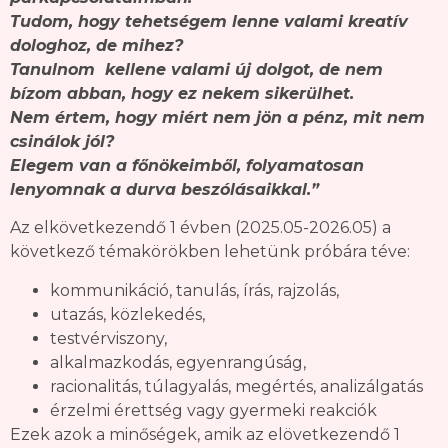
Tudom, hogy tehetségem lenne valami kreatív
dologhoz, de mihez?
Tanulnom kellene valami új dolgot, de nem
bízom abban, hogy ez nekem sikerülhet.
Nem értem, hogy miért nem jön a pénz, mit nem
csinálok jól?
Elegem van a főnökeimből, folyamatosan
lenyomnak a durva beszólásaikkal.”
Az elkövetkezendő 1 évben (2025.05-2026.05) a
következő témakörökben lehetünk próbára téve:
kommunikáció, tanulás, írás, rajzolás,
utazás, közlekedés,
testvérviszony,
alkalmazkodás, egyenrangúság,
racionalitás, túlagyalás, megértés, analizálgatás
érzelmi érettség vagy gyermeki reakciók
Ezek azok a minőségek, amik az elövetkezendő 1