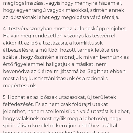
megfogalmazása, vagyis hogy mennyire hiszem el,
hogy egyenrangú vagyok másokkal, szintén ennek
az időszaknak lehet egy megoldásra váró témája.
4. Testvérviszonyban most ez különösképp előjöhet.
Ha van még rendezetlen viszonyulás testvérrel,
akkor itt az idő a tisztázásra, a konfliktusok
átbeszélésre, a múltból hozott terhek letételére
azáltal, hogy őszintén elmondjuk mi van bennünk és
értő figyelemmel hallgatjuk a másikat, nem
bevonódva az ő érzelmi játszmáiba. Segíthet ebben
most a logikus tisztánlátásunk és a racionális
megértésünk.
5. Hozhat ez az időszak utazásokat, új területek
felfedezését. És ez nem csak földrajzi utakat
jelenthet, hanem szellemi síkon való utazást is. Lehet,
hogy valakinek most nyílik meg a lehetőség, hogy
spirituálisan közelebb kerüljön a hitéhez, azáltal
hogy elvégez egy ilyen jellegű kurzust, vagy