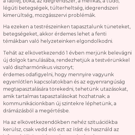
a lábfej, boka, az idegrendszer, a mellkas, a tüdő,
légúti betegségek, túlterheltség, idegrendszeri
kimerültség, mozgásszervi problémák.
Ha ezeken a testrészeinken tapasztalunk tüneteket,
betegségeket, akkor érdemes lehet a fenti
témákban való helyzeteinken elgondolkodni.
Tehát az elkövetkezendő 1 évben merjünk belevágni
új dolgok tanulásába, rendezhetjük a testvérünkkel
való diszharmónikus viszonyt;
érdemes odafigyelni, hogy mennyire vagyunk
egyenlőtlen kapcsolatokban és az egyenrangúság
megtapasztalására törekedni, tehetünk utazásokat,
amik tartalmas tapasztalásokat hozhatnak; a
kommunikácionkban új szintekre léphetünk, a
drámázásból a megértésbe.
Ha az elkövetkezendőkben nehéz szituációkba
kerülsz, csak vedd elő ezt az írást és használd az