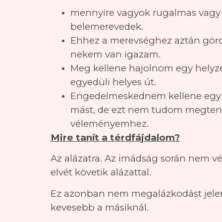
mennyire vagyok rugalmas vagy
belemerevedek.
Ehhez a merevséghez aztán gör
nekem van igazam.
Meg kellene hajolnom egy helyze
egyedüli helyes út.
Engedelmeskednem kellene egy ú
mást, de ezt nem tudom megtenni
véleményemhez.
Mire tanít a térdfájdalom?
Az alázatra. Az imádság során nem vél
elvét követik alázattal.
Ez azonban nem megalázkodást jele
kevesebb a másiknál.