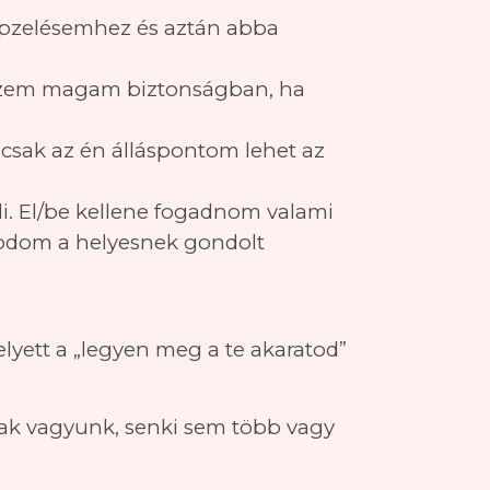
pzelésemhez és aztán abba
érzem magam biztonságban, ha
csak az én álláspontom lehet az
. El/be kellene fogadnom valami
kodom a helyesnek gondolt
elyett a „legyen meg a te akaratod”
ak vagyunk, senki sem több vagy