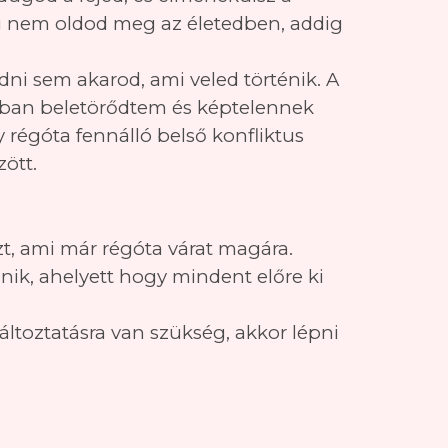
íg nem oldod meg az életedben, addig
adni sem akarod, ami veled történik. A
onban beletörődtem és képtelennek
régóta fennálló belső konfliktus
ött.
azt, ami már régóta várat magára.
énik, ahelyett hogy mindent előre ki
áltoztatásra van szükség, akkor lépni