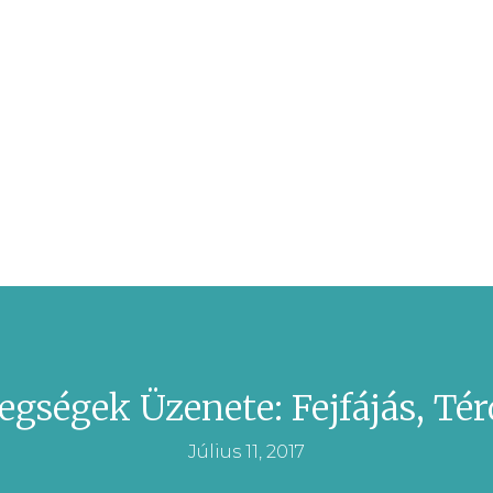
egségek Üzenete: Fejfájás, Tér
Július 11, 2017