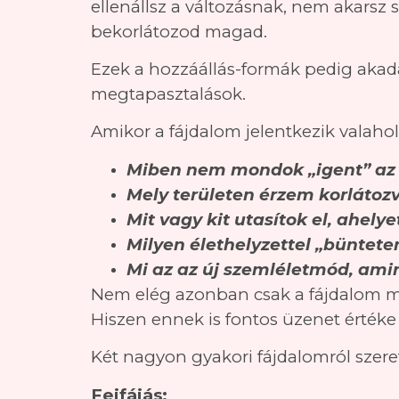
ellenállsz a változásnak, nem akarsz 
bekorlátozod magad.
Ezek a hozzáállás-formák pedig akad
megtapasztalások.
Amikor a fájdalom jelentkezik valahol
Miben nem mondok „igent” az
Mely területen érzem korláto
Mit vagy kit utasítok el, ahel
Milyen élethelyzettel „bünte
Mi az az új szemléletmód, am
Nem elég azonban csak a fájdalom meg
Hiszen ennek is fontos üzenet érték
Két nagyon gyakori fájdalomról szeret
Fejfájás: