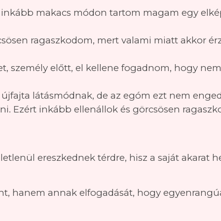
 inkább makacs módon tartom magam egy elké
csösen ragaszkodom, mert valami miatt akkor 
t, személy előtt, el kellene fogadnom, hogy nem
jfajta látásmódnak, de az egóm ezt nem engedi
. Ezért inkább ellenállok és görcsösen ragasz
etlenül ereszkednek térdre, hisz a saját akarat h
nt, hanem annak elfogadását, hogy egyenrangú