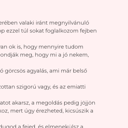
erében valaki iránt megnyilvánuló
p ezzel túl sokat foglalkozom fejben
lyan ok is, hogy mennyire tudom
mondják meg, hogy mi a jó nekem,
ó görcsös agyalás, ami már belső
ttan szigorú vagy, és az emiatti
atot akarsz, a megoldás pedig jöjjön
oz, mert úgy érezheted, kicsúszik a
dugod a fejed, és elmenekülsz a