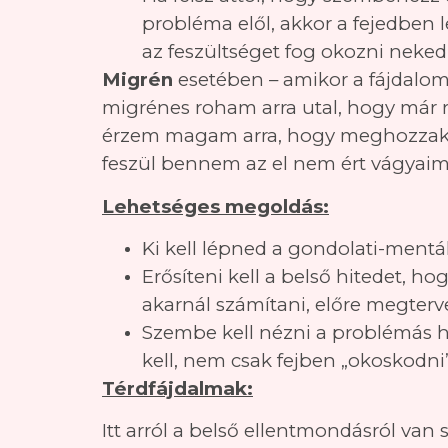
probléma elől, akkor a fejedben
az feszültséget fog okozni neked
Migrén
esetében – amikor a fájdalom h
migrénes roham arra utal, hogy már 
érzem magam arra, hogy meghozzak eg
feszül bennem az el nem ért vágyaim,
Lehetséges megoldás:
Ki kell lépned a gondolati-mentál
Erősíteni kell a belső hitedet, h
akarnál számítani, előre megterv
Szembe kell nézni a problémás hel
kell, nem csak fejben „okoskodni”
Térdfájdalmak:
Itt arról a belső ellentmondásról van