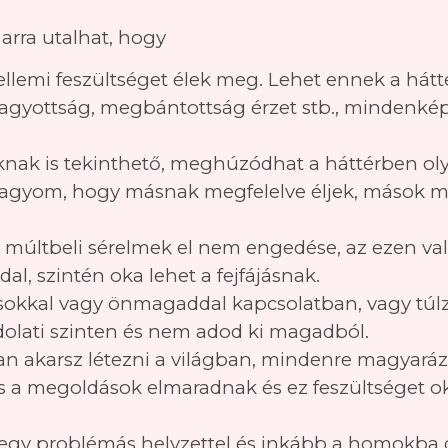
 arra utalhat, hogy
llemi feszültséget élek meg. Lehet ennek a hátt
hagyottság, megbántottság érzet stb., mindenkép
unknak is tekinthető, meghúzódhat a háttérben o
y hagyom, hogy másnak megfelelve éljek, mások 
 múltbeli sérelmek el nem engedése, az ezen val
, szintén oka lehet a fejfájásnak.
okkal vagy önmagaddal kapcsolatban, vagy túlzo
dolati szinten és nem adod ki magadból.
san akarsz létezni a világban, mindenre magyaráz
s a megoldások elmaradnak és ez feszültséget ok
 egy problémás helyzettel és inkább a homokba 