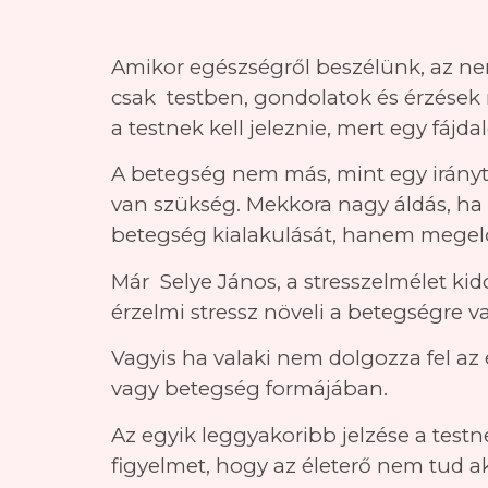
Amikor egészségről beszélünk, az nem
csak testben, gondolatok és érzések 
a testnek kell jeleznie, mert egy fáj
A betegség nem más, mint egy iránytű
van szükség. Mekkora nagy áldás, ha
betegség kialakulását, hanem megelő
Már Selye János, a stresszelmélet kid
érzelmi stressz növeli a betegségre 
Vagyis ha valaki nem dolgozza fel az
vagy betegség formájában.
Az egyik leggyakoribb jelzése a testne
figyelmet, hogy az életerő nem tud ak