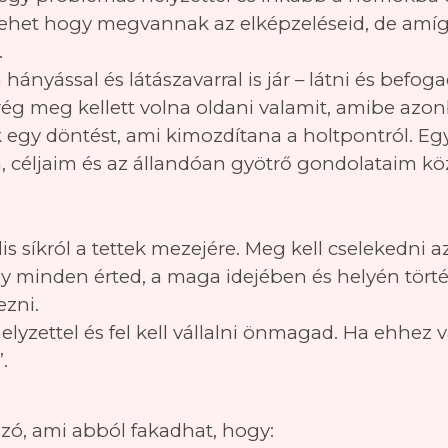
 lehet hogy megvannak az elképzeléseid, de am
.
ányással és látászavarral is jár – látni és befog
rég meg kellett volna oldani valamit, amibe az
y döntést, ami kimozdítana a holtpontról. Egy 
 céljaim és az állandóan gyötrő gondolataim köz
is síkról a tettek mezejére. Meg kell cselekedni 
ogy minden érted, a maga idejében és helyén tört
ezni.
yzettel és fel kell vállalni önmagad. Ha ehhez v
.
 szó, ami abból fakadhat, hogy: