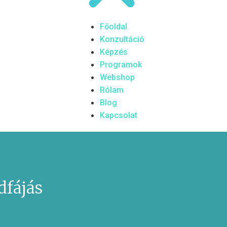
Főoldal
Konzultáció
Képzés
Programok
Webshop
Rólam
Blog
Kapcsolat
dfájás