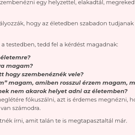
szembenézni egy helyzettel, elakadtál, megrekedté
ályozzák, hogy az életedben szabadon tudjanak á
 a testedben, tedd fel a kérdést magadnak:
 életemre?
zva magam?
yett hogy szembenéznék vele?
tem” magam, amiben rosszul érzem magam, m
inek nem akarok helyet adni az életemben?
létére fókuszálni, azt is érdemes megnézni, hog
e van számodra.
nék írni, amit talán te is megtapasztaltál már.