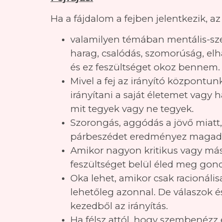
Ha a fájdalom a fejben jelentkezik, az
valamilyen témában mentális-sze
harag, csalódás, szomorúság, el
és ez feszültséget okoz bennem.
Mivel a fej az irányító központ
irányítani a saját életemet vag
mit tegyek vagy ne tegyek.
Szorongás, aggódás a jövő miatt,
párbeszédet eredményez magaddal
Amikor nagyon kritikus vagy más
feszültséget belül éled meg gon
Oka lehet, amikor csak racionáli
lehetőleg azonnal. De válaszok é
kezedből az irányítás.
Ha félsz attól, hogy szembenézz