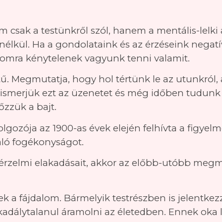
 csak a testünkről szól, hanem a mentális-lelki
nélkül. Ha a gondolataink és az érzéseink negatí
dalomra kénytelenek vagyunk tenni valamit.
. Megmutatja, hogy hol tértünk le az utunkról, a
 ismerjük ezt az üzenetet és még időben tudunk
zzük a bajt.
olgozója az 1900-as évek elején felhívta a figyelm
való fogékonyságot.
 érzelmi elakadásait, akkor az előbb-utóbb megm
k a fájdalom. Bármelyik testrészben is jelentkezze
adálytalanul áramolni az életedben. Ennek oka le