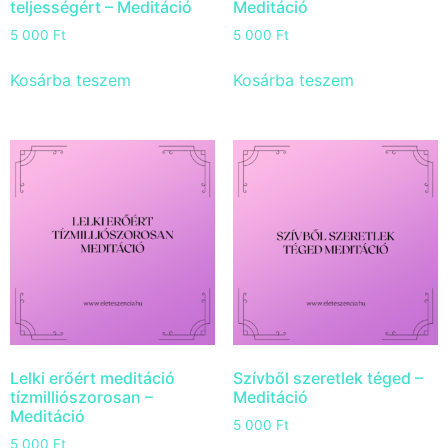
teljességért – Meditáció
Meditáció
5 000
Ft
5 000
Ft
Kosárba teszem
Kosárba teszem
Lelki erőért meditáció
Szívből szeretlek téged –
tízmilliószorosan –
Meditáció
Meditáció
5 000
Ft
5 000
Ft