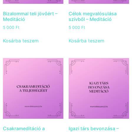
Bizalommal teli jövőért –
Célok megvalósulása
Meditáció
szívből – Meditáció
5 000
Ft
5 000
Ft
Kosárba teszem
Kosárba teszem
Csakrameditáció a
Igazi társ bevonzása –