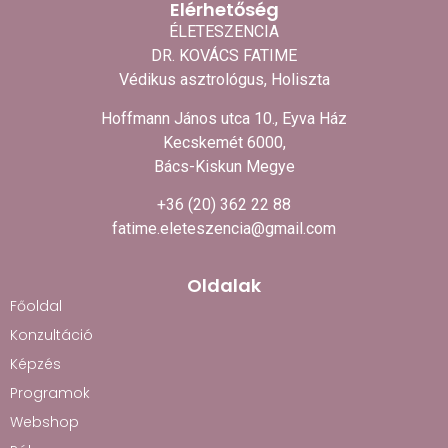
Elérhetőség
ÉLETESZENCIA
DR. KOVÁCS FATIME
Védikus asztrológus, Holiszta
Hoffmann János utca 10., Eyva Ház
Kecskemét 6000,
Bács-Kiskun Megye
+36 (20) 362 22 88
fatime.eleteszencia@gmail.com
Oldalak
Főoldal
Konzultáció
Képzés
Programok
Webshop