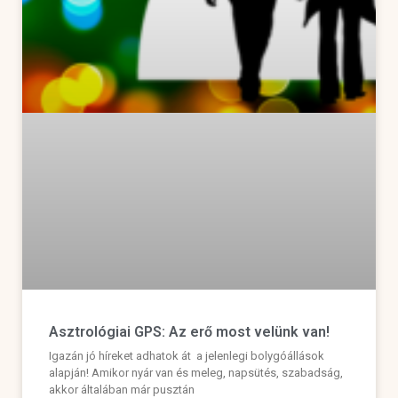
Asztrológiai GPS: Az erő most velünk van!
Igazán jó híreket adhatok át a jelenlegi bolygóállások
alapján! Amikor nyár van és meleg, napsütés, szabadság,
akkor általában már pusztán