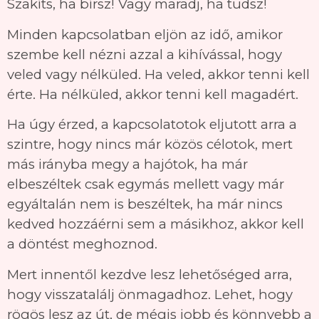
Szakíts, ha bírsz! Vagy maradj, ha tudsz!
Minden kapcsolatban eljön az idő, amikor
szembe kell nézni azzal a kihívással, hogy
veled vagy nélküled. Ha veled, akkor tenni kell
érte. Ha nélküled, akkor tenni kell magadért.
Ha úgy érzed, a kapcsolatotok eljutott arra a
szintre, hogy nincs már közös célotok, mert
más irányba megy a hajótok, ha már
elbeszéltek csak egymás mellett vagy már
egyáltalán nem is beszéltek, ha már nincs
kedved hozzáérni sem a másikhoz, akkor kell
a döntést meghoznod.
Mert innentől kezdve lesz lehetőséged arra,
hogy visszatalálj önmagadhoz. Lehet, hogy
rögös lesz az út, de mégis jobb és könnyebb a