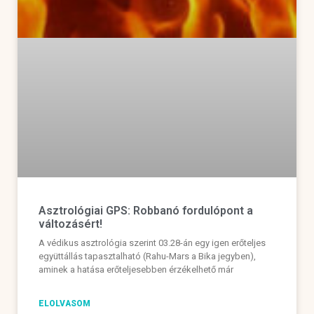
Asztrológiai GPS: Robbanó fordulópont a
változásért!
A védikus asztrológia szerint 03.28-án egy igen erőteljes
együttállás tapasztalható (Rahu-Mars a Bika jegyben),
aminek a hatása erőteljesebben érzékelhető már
ELOLVASOM