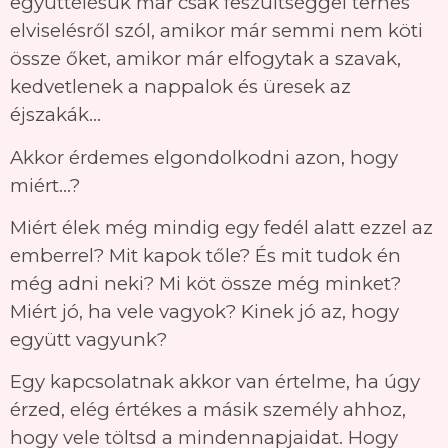
együttélésük már csak feszültséggel terhes
elviselésről szól, amikor már semmi nem köti
össze őket, amikor már elfogytak a szavak,
kedvetlenek a nappalok és üresek az
éjszakák…
Akkor érdemes elgondolkodni azon, hogy
miért…?
Miért élek még mindig egy fedél alatt ezzel az
emberrel? Mit kapok tőle? És mit tudok én
még adni neki? Mi köt össze még minket?
Miért jó, ha vele vagyok? Kinek jó az, hogy
együtt vagyunk?
Egy kapcsolatnak akkor van értelme, ha úgy
érzed, elég értékes a másik személy ahhoz,
hogy vele töltsd a mindennapjaidat. Hogy