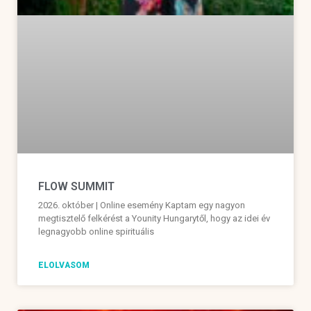
FLOW SUMMIT
2026. október | Online esemény Kaptam egy nagyon
megtisztelő felkérést a Younity Hungarytől, hogy az idei év
legnagyobb online spirituális
ELOLVASOM