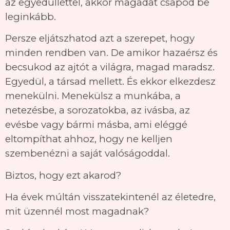
az egyedülléttel, akkor magadat csapod be
leginkább.
Persze eljátszhatod azt a szerepet, hogy
minden rendben van. De amikor hazaérsz és
becsukod az ajtót a világra, magad maradsz.
Egyedül, a társad mellett. És ekkor elkezdesz
menekülni. Menekülsz a munkába, a
netezésbe, a sorozatokba, az ivásba, az
evésbe vagy bármi másba, ami eléggé
eltompíthat ahhoz, hogy ne kelljen
szembenézni a saját valóságoddal.
Biztos, hogy ezt akarod?
Ha évek múltán visszatekintenél az életedre,
mit üzennél most magadnak?