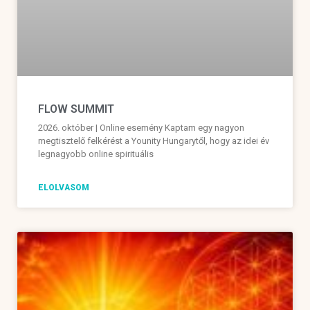
FLOW SUMMIT
2026. október | Online esemény Kaptam egy nagyon
megtisztelő felkérést a Younity Hungarytől, hogy az idei év
legnagyobb online spirituális
ELOLVASOM