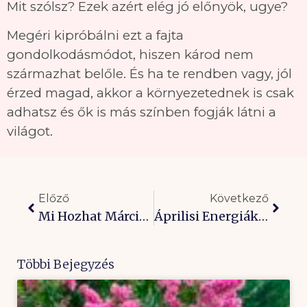
Mit szólsz? Ezek azért elég jó előnyök, ugye?
Megéri kipróbálni ezt a fajta
gondolkodásmódot, hiszen károd nem
származhat belőle. És ha te rendben vagy, jól
érzed magad, akkor a környezetednek is csak
adhatsz és ők is más színben fogják látni a
világot.
Előző
Következő
Mi Hozhat Március? Hitet És Bizalmat Magadban!
Áprilisi Energiák: Nézz Magadba Az Édenkertért!
Többi Bejegyzés