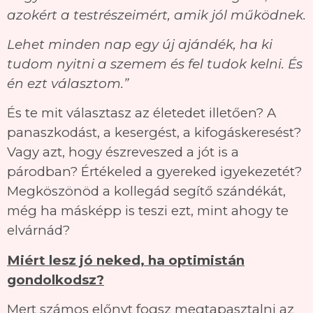
azokért a testrészeimért, amik jól működnek.
Lehet minden nap egy új ajándék, ha ki
tudom nyitni a szemem és fel tudok kelni. És
én ezt választom.”
És te mit választasz az életedet illetően? A
panaszkodást, a kesergést, a kifogáskeresést?
Vagy azt, hogy észreveszed a jót is a
párodban? Értékeled a gyereked igyekezetét?
Megköszönöd a kollegád segítő szándékát,
még ha másképp is teszi ezt, mint ahogy te
elvárnád?
Miért lesz jó neked, ha optimistán
gondolkodsz?
Mert számos előnyt fogsz megtapasztalni az