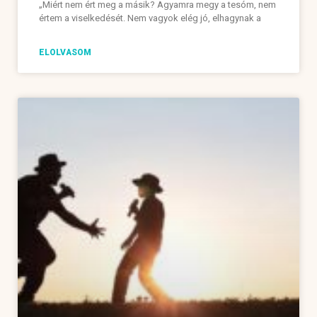
„Miért nem ért meg a másik? Agyamra megy a tesóm, nem
értem a viselkedését. Nem vagyok elég jó, elhagynak a
ELOLVASOM