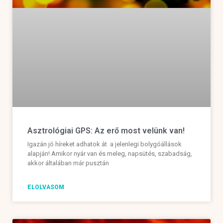
Asztrológiai GPS: Az erő most velünk van!
Igazán jó híreket adhatok át a jelenlegi bolygóállások
alapján! Amikor nyár van és meleg, napsütés, szabadság,
akkor általában már pusztán
ELOLVASOM