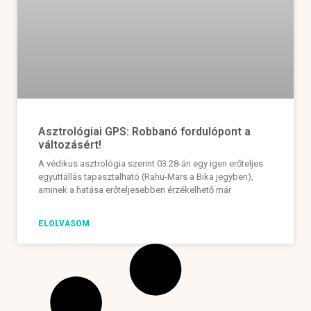
Asztrológiai GPS: Robbanó fordulópont a
változásért!
A védikus asztrológia szerint 03.28-án egy igen erőteljes
együttállás tapasztalható (Rahu-Mars a Bika jegyben),
aminek a hatása erőteljesebben érzékelhető már
ELOLVASOM