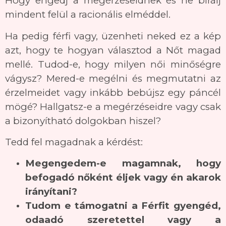
Hogy engedj a megérzéseidnek és ne bírálj
mindent felül a racionális elméddel.
Ha pedig férfi vagy, üzenheti neked ez a kép
azt, hogy te hogyan választod a Nőt magad
mellé. Tudod-e, hogy milyen női minőségre
vágysz? Mered-e megélni és megmutatni az
érzelmeidet vagy inkább bebújsz egy páncél
mögé? Hallgatsz-e a megérzéseidre vagy csak
a bizonyítható dolgokban hiszel?
Tedd fel magadnak a kérdést:
Megengedem-e magamnak, hogy
befogadó nőként éljek vagy én akarok
irányítani?
Tudom e támogatni a Férfit gyengéd,
odaadó szeretettel vagy a