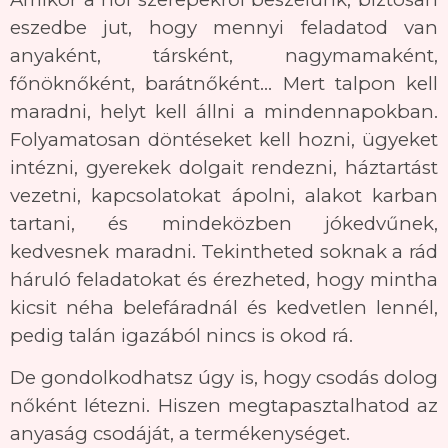
eszedbe jut, hogy mennyi feladatod van
anyaként, társként, nagymamaként,
főnöknőként, barátnőként… Mert talpon kell
maradni, helyt kell állni a mindennapokban.
Folyamatosan döntéseket kell hozni, ügyeket
intézni, gyerekek dolgait rendezni, háztartást
vezetni, kapcsolatokat ápolni, alakot karban
tartani, és mindeközben jókedvűnek,
kedvesnek maradni. Tekintheted soknak a rád
háruló feladatokat és érezheted, hogy mintha
kicsit néha belefáradnál és kedvetlen lennél,
pedig talán igazából nincs is okod rá.
De gondolkodhatsz úgy is, hogy csodás dolog
nőként létezni. Hiszen megtapasztalhatod az
anyaság csodáját, a termékenységet.