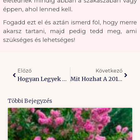
életednek mindig abban a szakaszában vagy
éppen, ahol lenned kell.
Fogadd ezt el és aztán ismerd föl, hogy merre
akarsz tartani, majd pedig tedd meg, ami
szükséges és lehetséges!
Előző
Következő
Hogyan Legyek Optimista Nehéz Helyzetekben?
Mit Hozhat A 2018-As Év Nekünk?
Többi Bejegyzés