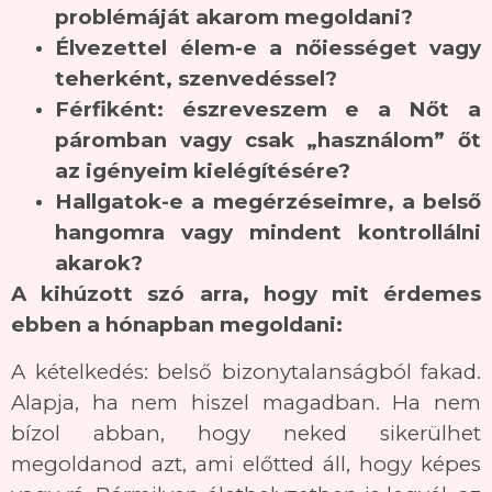
problémáját akarom megoldani?
Élvezettel élem-e a nőiességet vagy
teherként, szenvedéssel?
Férfiként: észreveszem e a Nőt a
páromban vagy csak „használom” őt
az igényeim kielégítésére?
Hallgatok-e a megérzéseimre, a belső
hangomra vagy mindent kontrollálni
akarok?
A kihúzott szó arra, hogy mit érdemes
ebben a hónapban megoldani:
A kételkedés: belső bizonytalanságból fakad.
Alapja, ha nem hiszel magadban. Ha nem
bízol abban, hogy neked sikerülhet
megoldanod azt, ami előtted áll, hogy képes