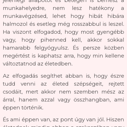
jelenlegi állapotot és betegen is bemész a
munkahelyedre, nem lesz hatékony a
munkavégzésed, lehet hogy hibát hibára
halmozol és esetleg még rosszabbul is leszel.
Ha viszont elfogadod, hogy most gyengébb
vagy, hogy pihenned kell, akkor sokkal
hamarabb felgyógyulsz. És persze közben
megértést is kaphatsz arra, hogy min kellene
változtatnod az életedben.
Az elfogadás segíthet abban is, hogy észre
tudd venni az életed szépségeit, rejtett
csodáit, mert akkor nem szemben mész az
árral, hanem azzal vagy összhangban, ami
éppen történik.
És ami éppen van, az pont úgy van jól. Hiszen