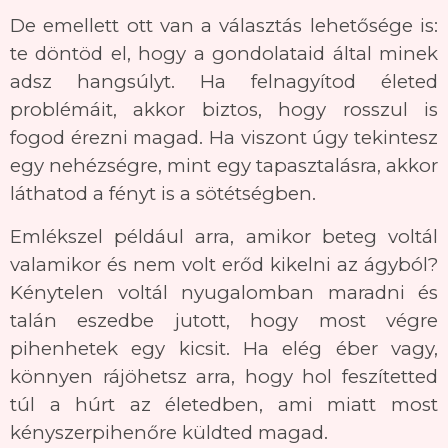
De emellett ott van a választás lehetősége is:
te döntöd el, hogy a gondolataid által minek
adsz hangsúlyt. Ha felnagyítod életed
problémáit, akkor biztos, hogy rosszul is
fogod érezni magad. Ha viszont úgy tekintesz
egy nehézségre, mint egy tapasztalásra, akkor
láthatod a fényt is a sötétségben.
Emlékszel például arra, amikor beteg voltál
valamikor és nem volt erőd kikelni az ágyból?
Kénytelen voltál nyugalomban maradni és
talán eszedbe jutott, hogy most végre
pihenhetek egy kicsit. Ha elég éber vagy,
könnyen rájöhetsz arra, hogy hol feszítetted
túl a húrt az életedben, ami miatt most
kényszerpihenőre küldted magad.