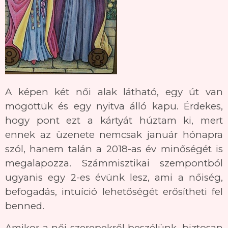
A képen két női alak látható, egy út van
mögöttük és egy nyitva álló kapu. Érdekes,
hogy pont ezt a kártyát húztam ki, mert
ennek az üzenete nemcsak január hónapra
szól, hanem talán a 2018-as év minőségét is
megalapozza. Számmisztikai szempontból
ugyanis egy 2-es évünk lesz, ami a nőiség,
befogadás, intuíció lehetőségét erősítheti fel
benned.
Amikor a női szerepekről beszélünk, biztosan