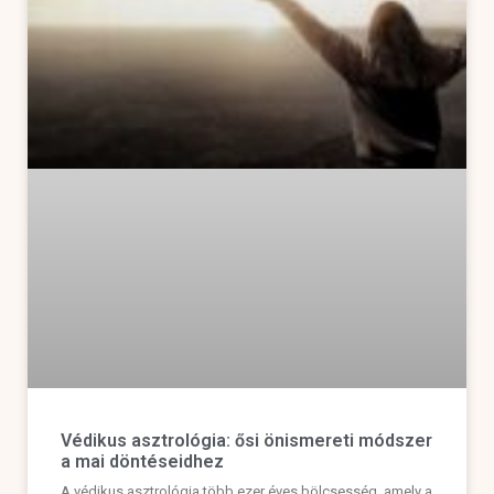
Védikus asztrológia: ősi önismereti módszer
a mai döntéseidhez
A védikus asztrológia több ezer éves bölcsesség, amely a