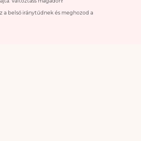
rajta. Változtass magadon!
sz a belső iránytűdnek és meghozod a