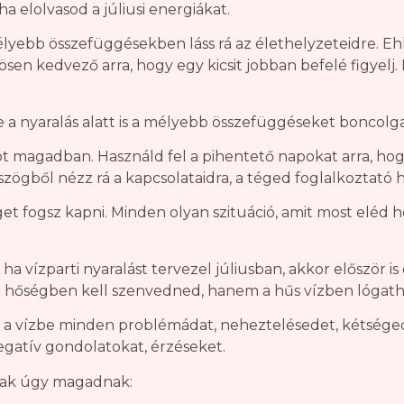
 elolvasod a júliusi energiákat.
yebb összefüggésekben láss rá az élethelyzeteidre. Ehh
sen kedvező arra, hogy egy kicsit jobban befelé figyelj. 
 nyaralás alatt is a mélyebb összefüggéseket boncolgat
 magadban. Használd fel a pihentető napokat arra, hogy
ből nézz rá a kapcsolataidra, a téged foglalkoztató h
 fogsz kapni. Minden olyan szituáció, amit most eléd hoz 
ha vízparti nyaralást tervezel júliusban, akkor először i
a hőségben kell szenvedned, hanem a hűs vízben lógath
a vízbe minden problémádat, neheztelésedet, kétségede
egatív gondolatokat, érzéseket.
 csak úgy magadnak: