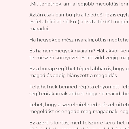
„Mit tehetnék, ami a legjobb megoldás le
Aztán csak bambulj ki a fejedből (ez is egyf
és felülbírálat nélkül) a tiszta térből meg
maradni.
Ha hegyekbe mész nyaralni, ott is megtehet
És ha nem megyek nyaralni? Hát akkor kere
természeti környezet és ott vidd végig mag
Ez a hónap segíthet téged abban is, hogy 
magad és eddig hiányzott a megoldás.
Feljöhetnek benned régóta elnyomott, lefojt
segíteni akarnak abban, hogy ne maradj b
Lehet, hogy a szerelmi életed is érzelmi te
megoldást és engedd meg magadnak, hogy 
Ez azért is fontos, mert felszínre kerülhe