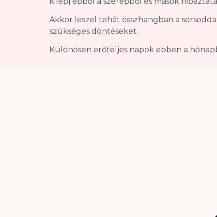
kilépj ebből a szerepből és mások hibáztatás
Akkor leszel tehát összhangban a sorsodda
szükséges döntéseket.
Különösen erőteljes napok ebben a hónapban