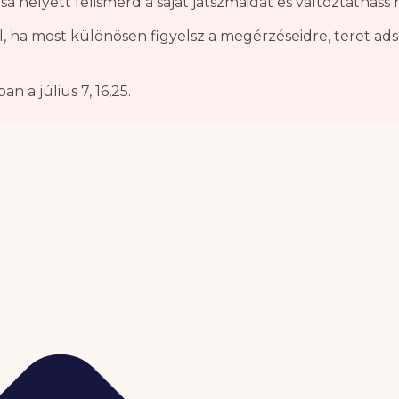
a helyett felismerd a saját játszmáidat és változtathass 
l, ha most különösen figyelsz a megérzéseidre, teret ad
 a július 7, 16,25.