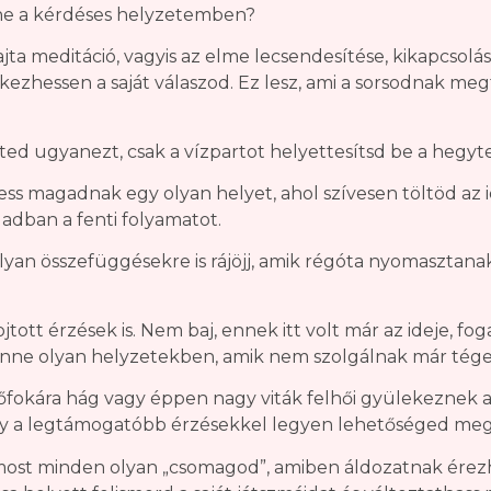
nne a kérdéses helyzetemben?
ajta meditáció, vagyis az elme lecsendesítése, kikapcsolás
érkezhessen a saját válaszod. Ez lesz, ami a sorsodnak me
ed ugyanezt, csak a vízpartot helyettesítsd be a hegyte
ss magadnak egy olyan helyet, ahol szívesen töltöd az i
adban a fenti folyamatot.
olyan összefüggésekre is rájöjj, amik régóta nyomaszt
ott érzések is. Nem baj, ennek itt volt már az ideje, fog
enne olyan helyzetekben, amik nem szolgálnak már tége
tőfokára hág vagy éppen nagy viták felhői gyülekeznek a
a legtámogatóbb érzésekkel legyen lehetőséged mego
t most minden olyan „csomagod”, amiben áldozatnak érez