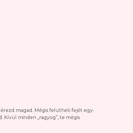
érezd magad. Mégis felütheti fejét egy-
d. Kívül minden „ragyog”, te mégis