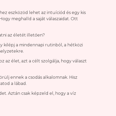
ez eszközöd lehet az intuíciód és egy kis
Hogy meghalld a saját válaszaidat. Ott
ni az életét illetően?
 kilépj a mindennapi rutinból, a hétközi
elyzetekre.
az élet, azt a célt szolgálja, hogy választ
s örülj ennek a csodás alkalomnak. Hisz
atod a lábad.
t. Aztán csak képzeld el, hogy a víz