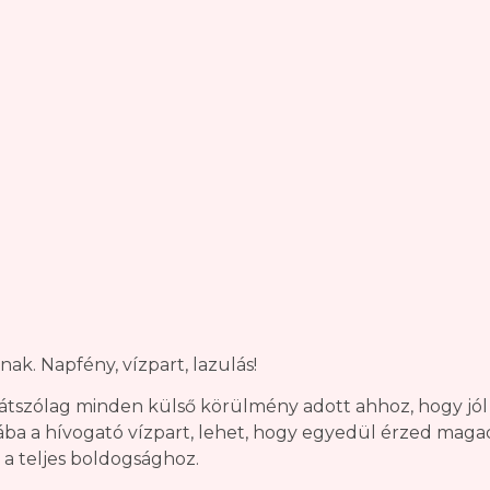
k. Napfény, vízpart, lazulás!
tszólag minden külső körülmény adott ahhoz, hogy jól 
 Hiába a hívogató vízpart, lehet, hogy egyedül érzed maga
 a teljes boldogsághoz.