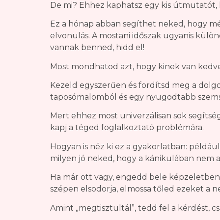
De mi? Ehhez kaphatsz egy kis útmutatót, ha
Ez a hónap abban segíthet neked, hogy mél
elvonulás. A mostani időszak ugyanis különö
vannak benned, hidd el!
Most mondhatod azt, hogy kinek van kedve a
Kezeld egyszerűen és fordítsd meg a dolgot
taposómalomból és egy nyugodtabb szemszög
Mert ehhez most univerzálisan sok segítséget
kapj a téged foglalkoztató problémára.
Hogyan is néz ki ez a gyakorlatban: például 
milyen jó neked, hogy a kánikulában nem 
Ha már ott vagy, engedd bele képzeletben 
szépen elsodorja, elmossa tőled ezeket a n
Amint „megtisztultál”, tedd fel a kérdést,