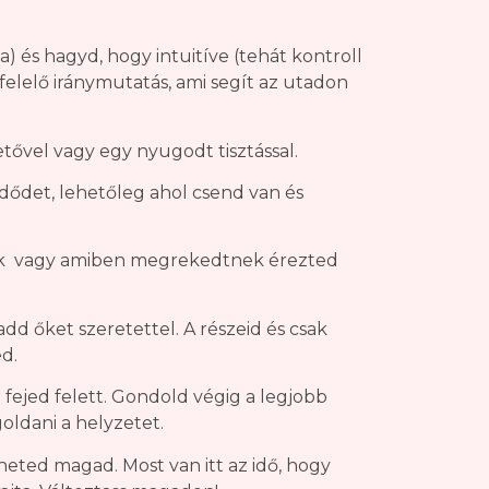
a) és hagyd, hogy intuitíve (tehát kontroll
gfelelő iránymutatás, ami segít az utadon
tővel vagy egy nyugodt tisztással.
dődet, lehetőleg ahol csend van és
anak vagy amiben megrekedtnek érezted
add őket szeretettel. A részeid és csak
d.
 fejed felett. Gondold végig a legjobb
ldani a helyzetet.
heted magad. Most van itt az idő, hogy