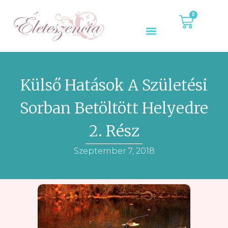
0
Külső Hatások A Születési
Sorban Betöltött Helyedre
2. Rész
Szeptember 7, 2018