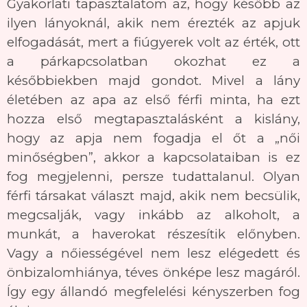
Gyakorlati tapasztalatom az, hogy később az
ilyen lányoknál, akik nem érezték az apjuk
elfogadását, mert a fiúgyerek volt az érték, ott
a párkapcsolatban okozhat ez a
későbbiekben majd gondot. Mivel a lány
életében az apa az első férfi minta, ha ezt
hozza első megtapasztalásként a kislány,
hogy az apja nem fogadja el őt a „női
minőségben”, akkor a kapcsolataiban is ez
fog megjelenni, persze tudattalanul. Olyan
férfi társakat választ majd, akik nem becsülik,
megcsalják, vagy inkább az alkoholt, a
munkát, a haverokat részesítik előnyben.
Vagy a nőiességével nem lesz elégedett és
önbizalomhiánya, téves önképe lesz magáról.
Így egy állandó megfelelési kényszerben fog