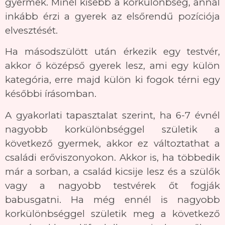
gyermek. Minél kisebb a korkülönbség, annál
inkább érzi a gyerek az elsőrendű pozíciója
elvesztését.
Ha másodszülött után érkezik egy testvér,
akkor ő középső gyerek lesz, ami egy külön
kategória, erre majd külön ki fogok térni egy
későbbi írásomban.
A gyakorlati tapasztalat szerint, ha 6-7 évnél
nagyobb korkülönbséggel születik a
következő gyermek, akkor ez változtathat a
családi erőviszonyokon. Akkor is, ha többedik
már a sorban, a család kicsije lesz és a szülők
vagy a nagyobb testvérek őt fogják
babusgatni. Ha még ennél is nagyobb
korkülönbséggel születik meg a következő