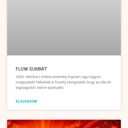
FLOW SUMMIT
2026. október | Online esemény Kaptam egy nagyon
megtisztelő felkérést a Younity Hungarytől, hogy az idei év
legnagyobb online spirituális
ELOLVASOM