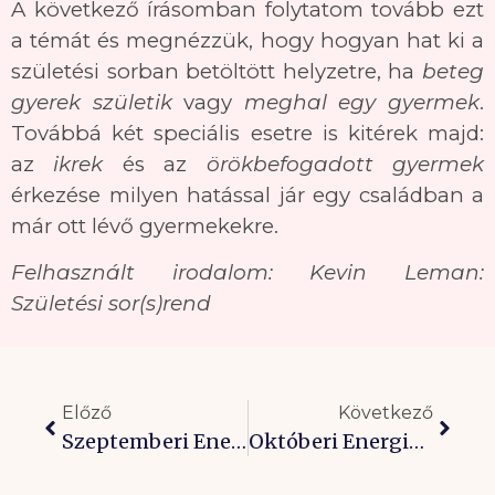
A következő írásomban folytatom tovább ezt
a témát és megnézzük, hogy hogyan hat ki a
születési sorban betöltött helyzetre, ha
beteg
gyerek születik
vagy
meghal egy gyermek
.
Továbbá két speciális esetre is kitérek majd:
az
ikrek
és az
örökbefogadott gyermek
érkezése milyen hatással jár egy családban a
már ott lévő gyermekekre.
Felhasznált irodalom: Kevin Leman:
Születési sor(s)rend
Előző
Következő
Szeptemberi Energiák: Becsüld Meg Magad, Hogy Elégedett Lehess!
Októberi Energiák: Az Együttműködés A Kulcs A Kapcsolataidhoz!