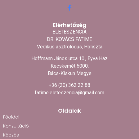
Elérhetőség
ÉLETESZENCIA
DR. KOVÁCS FATIME
Védikus asztrológus, Holiszta
Hoffmann János utca 10., Eyva Ház
Kecskemét 6000,
Bács-Kiskun Megye
+36 (20) 362 22 88
fatime.eleteszencia@gmail.com
Oldalak
Főoldal
Konzultáció
Képzés