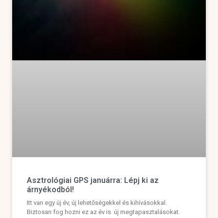
Asztrológiai GPS januárra: Lépj ki az
árnyékodból!
Itt van egy új év, új lehetőségekkel és kihívásokkal.
Biztosan fog hozni ez az év is új megtapasztalásokat.