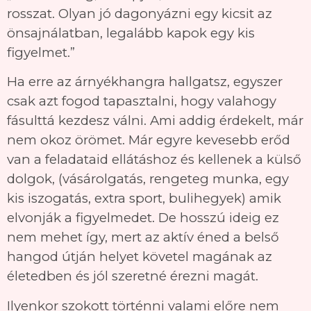
rosszat. Olyan jó dagonyázni egy kicsit az
önsajnálatban, legalább kapok egy kis
figyelmet.”
Ha erre az árnyékhangra hallgatsz, egyszer
csak azt fogod tapasztalni, hogy valahogy
fásulttá kezdesz válni. Ami addig érdekelt, már
nem okoz örömet. Már egyre kevesebb erőd
van a feladataid ellátáshoz és kellenek a külső
dolgok, (vásárolgatás, rengeteg munka, egy
kis iszogatás, extra sport, bulihegyek) amik
elvonják a figyelmedet. De hosszú ideig ez
nem mehet így, mert az aktív éned a belső
hangod útján helyet követel magának az
életedben és jól szeretné érezni magát.
Ilyenkor szokott történni valami előre nem