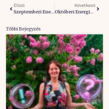
Előző
Következő
Szeptemberi Energiák: Félelem Helyett Élj Örömben!
Októberi Energiák: Mindig Van Segítség!
Többi Bejegyzés