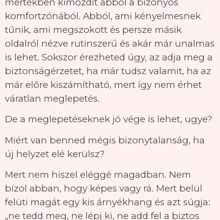
mértékben kimozdít abból a bizonyos
komfortzónából. Abból, ami kényelmesnek
tűnik, ami megszokott és persze másik
oldalról nézve rutinszerű és akár már unalmas
is lehet. Sokszor érezheted úgy, az adja meg a
biztonságérzetet, ha már tudsz valamit, ha az
már előre kiszámítható, mert így nem érhet
váratlan meglepetés.
De a meglepetéseknek jó vége is lehet, ugye?
Miért van benned mégis bizonytalanság, ha
új helyzet elé kerülsz?
Mert nem hiszel eléggé magadban. Nem
bízol abban, hogy képes vagy rá. Mert belül
felüti magát egy kis árnyékhang és azt súgja:
„ne tedd meg, ne lépj ki, ne add fel a biztos