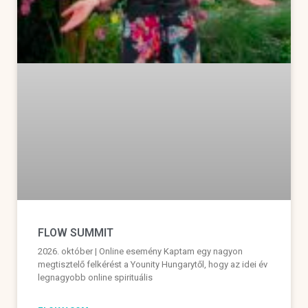
FLOW SUMMIT
2026. október | Online esemény Kaptam egy nagyon
megtisztelő felkérést a Younity Hungarytől, hogy az idei év
legnagyobb online spirituális