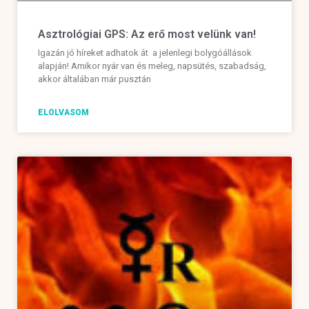
Asztrológiai GPS: Az erő most velünk van!
Igazán jó híreket adhatok át a jelenlegi bolygóállások
alapján! Amikor nyár van és meleg, napsütés, szabadság,
akkor általában már pusztán
ELOLVASOM