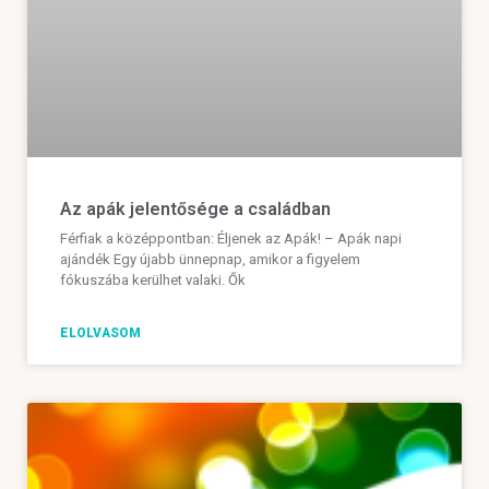
Az apák jelentősége a családban
Férfiak a középpontban: Éljenek az Apák! – Apák napi
ajándék Egy újabb ünnepnap, amikor a figyelem
fókuszába kerülhet valaki. Ők
ELOLVASOM