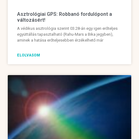
Asztrológiai GPS: Robbanó fordulópont a
változásért!
A védikus asztrológia szerint 03.28-án egy igen erőteljes
együttállás tapasztalható (Rahu-Mars a Bika jegyben),
aminek a hatása erőteljesebben érzékelhető már
ELOLVASOM