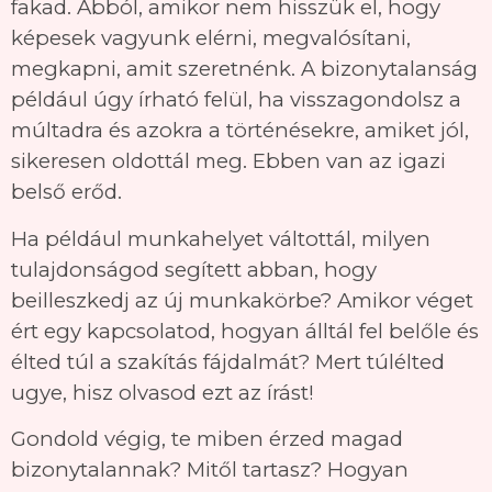
fakad. Abból, amikor nem hisszük el, hogy
képesek vagyunk elérni, megvalósítani,
megkapni, amit szeretnénk. A bizonytalanság
például úgy írható felül, ha visszagondolsz a
múltadra és azokra a történésekre, amiket jól,
sikeresen oldottál meg. Ebben van az igazi
belső erőd.
Ha például munkahelyet váltottál, milyen
tulajdonságod segített abban, hogy
beilleszkedj az új munkakörbe? Amikor véget
ért egy kapcsolatod, hogyan álltál fel belőle és
élted túl a szakítás fájdalmát? Mert túlélted
ugye, hisz olvasod ezt az írást!
Gondold végig, te miben érzed magad
bizonytalannak? Mitől tartasz? Hogyan