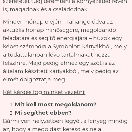
szeretetet tudj teremteni a környezeted révén
is, magadnak és a családodnak.
Minden hónap elején – ráhangolódva az
aktuális hónap minőségére, megoldandó
feladatára és segítő energiájára – húzok egy
képet számodra a Symbolon kártyákból, mely
a tudattalanban lévő tartalmakat hozza
felszínre. Majd pedig ehhez egy szót is az
általam készített kártyákból, mely pedig az
elmét dolgoztatja meg.
Két kérdés fog minket vezetni:
Mit kell most megoldanom?
Mi segíthet ebben?
Bármilyen helyzetben legyél, a lényeg mindig
az, hogy a megoldást keresd és ne a