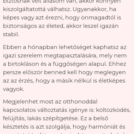
biztosnak vélt állásom van, akkor könnyen
kiszolgáltatottá válhatsz. Ugyanakkor, ha
képes vagy azt érezni, hogy önmagadtól is
biztonságos az életed, akkor leszel igazán
stabil.
Ebben a hónapban lehetőséget kaphatsz az
igazi szerelem megtapasztalására, mely nem
a birtokláson és a függőségen alapul. Ehhez
persze először benned kell hogy meglegyen
az az érzés, hogy a másik nélkül is életképes
vagyok.
Megjelenhet most az otthonoddal
kapcsolatos változtatás igénye is: költözködés,
felújítás, lakás szépítgetése. Ez a belső
késztetés is azt szolgálja, hogy harmóniát és