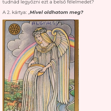
tudnád legyőzni ezt a belső félelmedet?
A 2. kártya: „
Mivel oldhatom meg?