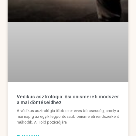
Védikus asztrológia: ősi önismereti módszer
a mai döntéseidhez
A védikus asztrológia több ezer éves bölcsesség, amely a
mai napig az egyik legpontosabb önismereti rendszerként
működik. A Hold pozíciójára