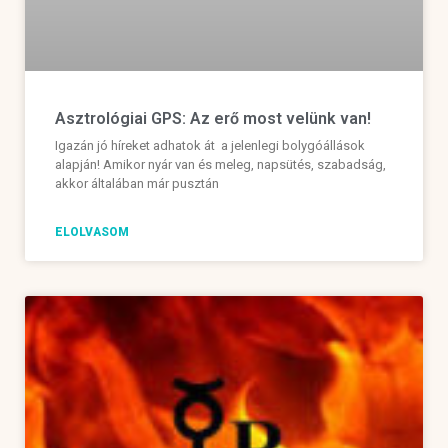
Asztrológiai GPS: Az erő most velünk van!
Igazán jó híreket adhatok át a jelenlegi bolygóállások
alapján! Amikor nyár van és meleg, napsütés, szabadság,
akkor általában már pusztán
ELOLVASOM