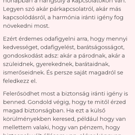
hónapban a hangsúly a kapcsolatokon van.
Legyen szó akár párkapcsolatról, akár más
kapcsolódásról, a harmónia iránti igény fog
növekedni most.
Ezért érdemes odafigyelni arra, hogy mennyi
kedvességet, odafigyelést, barátságosságot,
gondoskodást adsz: akár a párodnak, akár a
szüleidnek, gyerekednek, barátaidnak,
ismerőseidnek. És persze saját magadról se
feledkezz el.
Felerősödhet most a biztonság iránti igény is
benned. Gondold végig, hogy te mitől érzed
magad biztonságban. Ha ezt a külső
körülményekben keresed, például hogy van
mellettem valaki, hogy van pénzem, hogy