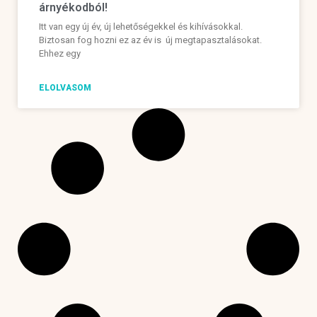
árnyékodból!
Itt van egy új év, új lehetőségekkel és kihívásokkal.
Biztosan fog hozni ez az év is új megtapasztalásokat.
Ehhez egy
ELOLVASOM