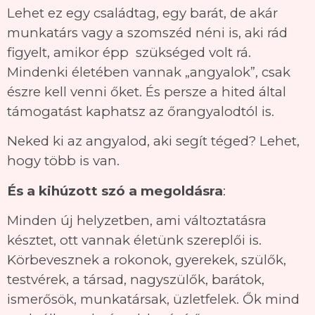
Lehet ez egy családtag, egy barát, de akár
munkatárs vagy a szomszéd néni is, aki rád
figyelt, amikor épp szükséged volt rá.
Mindenki életében vannak „angyalok”, csak
észre kell venni őket. És persze a hited által
támogatást kaphatsz az őrangyalodtól is.
Neked ki az angyalod, aki segít téged? Lehet,
hogy több is van.
És a kihúzott szó a megoldásra
:
Minden új helyzetben, ami változtatásra
késztet, ott vannak életünk szereplői is.
Körbevesznek a rokonok, gyerekek, szülők,
testvérek, a társad, nagyszülők, barátok,
ismerősök, munkatársak, üzletfelek. Ők mind