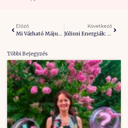
Előző
Következő
Mi Várható Májusban?
Júliusi Energiák: Harc Helyett Megnyugvás!
Többi Bejegyzés