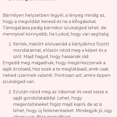
Bármilyen helyzetben legyél, a lényeg mindig az,
hogy a megoldást keresd és ne a kifogásokat.
Támogatásra pedig bármikor szükséged lehet: de
mennyivel könnyebb, ha tudod, hogy van segítség.
Kérlek, mielőtt elolvasnád a kártyákhoz fűzött
mondataimat, először nézd meg a képet és a
szót. Majd hagyd, hogy hassanak rád.
Engedd meg magadnak, hogy megérkezzenek a
saját érzéseid, hisz ezek a te meglátásaid, amik csak
neked üzennek valamit. Pontosan azt, amire éppen
szükséged van.
Ezután nézd meg az írásomat és vesd össze a
saját gondolataiddal. Lehet, hogy
megerősítéseket fogsz majd kapni, de az is
lehet, hogy új felismeréseket. Mindegyik jó, úgy
ahogy van. Bízz magadban!