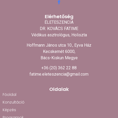
Elérhetőség
ÉLETESZENCIA
DR. KOVÁCS FATIME
Védikus asztrológus, Holiszta
Hoffmann János utca 10., Eyva Ház
Kecskemét 6000,
Bács-Kiskun Megye
+36 (20) 362 22 88
fatime.eleteszencia@gmail.com
Oldalak
Főoldal
Konzultáció
Képzés
Programok