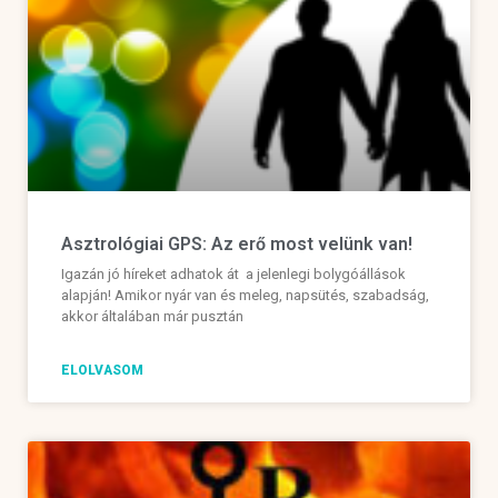
Asztrológiai GPS: Az erő most velünk van!
Igazán jó híreket adhatok át a jelenlegi bolygóállások
alapján! Amikor nyár van és meleg, napsütés, szabadság,
akkor általában már pusztán
ELOLVASOM