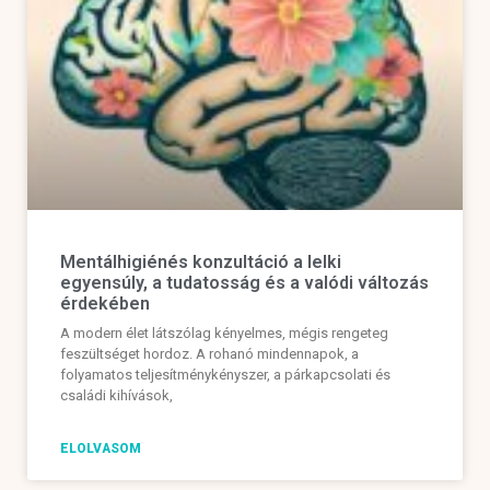
Mentálhigiénés konzultáció a lelki
egyensúly, a tudatosság és a valódi változás
érdekében
A modern élet látszólag kényelmes, mégis rengeteg
feszültséget hordoz. A rohanó mindennapok, a
folyamatos teljesítménykényszer, a párkapcsolati és
családi kihívások,
ELOLVASOM