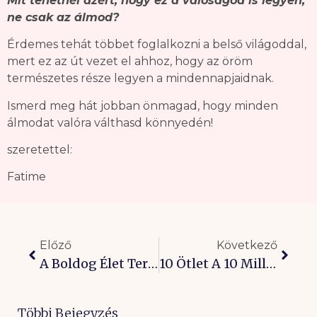
Mit tehetnél azért, hogy ez a valóságod is legyen,
ne csak az álmod?
Érdemes tehát többet foglalkozni a belső világoddal,
mert ez az út vezet el ahhoz, hogy az öröm
természetes része legyen a mindennapjaidnak.
Ismerd meg hát jobban önmagad, hogy minden
álmodat valóra válthasd könnyedén!
szeretettel:
Fatime
Előző
Következő
A Boldog Élet Teremtésének 7 Kulcsa
10 Ötlet A 10 Milliószoros Boldogság Megteremtéséhez!
Többi Bejegyzés