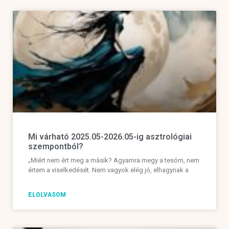
Mi várható 2025.05-2026.05-ig asztrológiai
szempontból?
„Miért nem ért meg a másik? Agyamra megy a tesóm, nem
értem a viselkedését. Nem vagyok elég jó, elhagynak a
ELOLVASOM