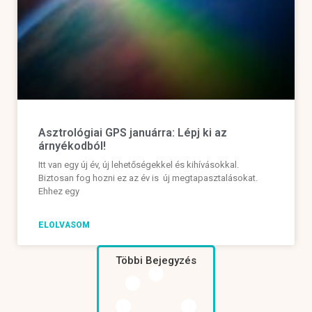
Asztrológiai GPS januárra: Lépj ki az
árnyékodból!
Itt van egy új év, új lehetőségekkel és kihívásokkal.
Biztosan fog hozni ez az év is új megtapasztalásokat.
Ehhez egy
ELOLVASOM
Többi Bejegyzés