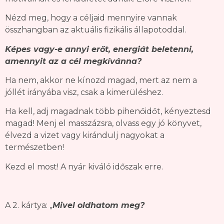
Nézd meg, hogy a céljaid mennyire vannak
összhangban az aktuális fizikális állapotoddal.
Képes vagy-e annyi erőt, energiát beletenni,
amennyit az a cél megkívánna?
Ha nem, akkor ne kínozd magad, mert az nem a
jóllét irányába visz, csak a kimerüléshez.
Ha kell, adj magadnak több pihenőidőt, kényeztesd
magad! Menj el masszázsra, olvass egy jó könyvet,
élvezd a vizet vagy kirándulj nagyokat a
természetben!
Kezd el most! A nyár kiváló időszak erre.
A 2. kártya: „
Mivel oldhatom meg?