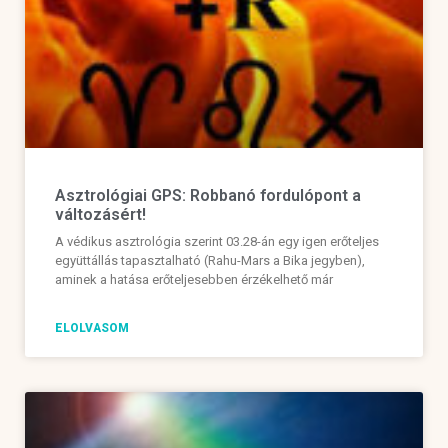
Asztrológiai GPS: Robbanó fordulópont a
változásért!
A védikus asztrológia szerint 03.28-án egy igen erőteljes
együttállás tapasztalható (Rahu-Mars a Bika jegyben),
aminek a hatása erőteljesebben érzékelhető már
ELOLVASOM