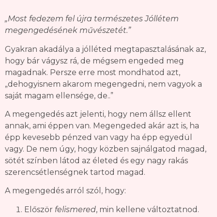
„Most fedezem fel újra természetes Jóllétem
megengedésének művészetét.”
Gyakran akadálya a jólléted megtapasztalásának az,
hogy bár vágysz rá, de mégsem engeded meg
magadnak. Persze erre most mondhatod azt,
„dehogyisnem akarom megengedni, nem vagyok a
saját magam ellensége, de..”
A megengedés azt jelenti, hogy nem állsz ellent
annak, ami éppen van. Megengeded akár azt is, ha
épp kevesebb pénzed van vagy ha épp egyedül
vagy. De nem úgy, hogy közben sajnálgatod magad,
sötét színben látod az életed és egy nagy rakás
szerencsétlenségnek tartod magad.
A megengedés arról szól, hogy:
Először
felismered
, min kellene változtatnod.