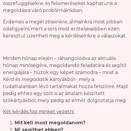
összefüggésekre, és felismeréseket kaphatunk a
megoldásra váró problémáinkban.
Érdemes a megérzéseinkre, álmainkra most jobban
odafigyelni, mert a sors most erőteljesebben ezen
keresztül üzenheti meg a kérdéseinkre a válaszokat.
Minden hónap elején – ráhangolódva az aktuális
hónap minőségére, megoldandó feladatára és segítő
energiájára – húzok egy képet számodra – most a
Kérd és megadatik
kártyákból-, mely a
tudattalanban lévő tartalmakat hozza felszínre. Majd
pedig ehhez egy szót is az általam készített
szókártyákból, mely pedig az elmét dolgoztatja meg.
Két kérdés fog minket vezetni:
Mit kell most megoldanom?
Mi segíthet ebben?