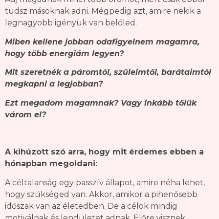
tudsz másoknak adni. Mégpedig azt, amire nekik a
legnagyobb igényük van belőled.
Miben kellene jobban odafigyelnem magamra,
hogy több energiám legyen?
Mit szeretnék a páromtól, szüleimtől, barátaimtól
megkapni a legjobban?
Ezt megadom magamnak? Vagy inkább tőlük
várom el?
A kihúzott szó arra, hogy mit érdemes ebben a
hónapban megoldani:
A céltalanság egy passzív állapot, amire néha lehet,
hogy szükséged van. Akkor, amikor a pihenősebb
időszak van az életedben. De a célok mindig
motiválnak és lendületet adnak. Előre visznek.