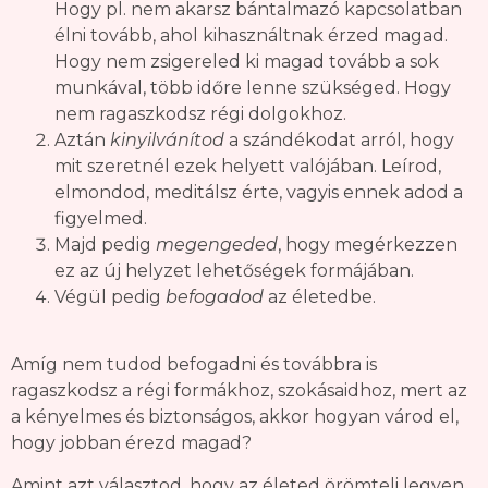
Hogy pl. nem akarsz bántalmazó kapcsolatban
élni tovább, ahol kihasználtnak érzed magad.
Hogy nem zsigereled ki magad tovább a sok
munkával, több időre lenne szükséged. Hogy
nem ragaszkodsz régi dolgokhoz.
Aztán
kinyilvánítod
a szándékodat arról, hogy
mit szeretnél ezek helyett valójában. Leírod,
elmondod, meditálsz érte, vagyis ennek adod a
figyelmed.
Majd pedig
megengeded
, hogy megérkezzen
ez az új helyzet lehetőségek formájában.
Végül pedig
befogadod
az életedbe.
Amíg nem tudod befogadni és továbbra is
ragaszkodsz a régi formákhoz, szokásaidhoz, mert az
a kényelmes és biztonságos, akkor hogyan várod el,
hogy jobban érezd magad?
Amint azt választod, hogy az életed örömteli legyen