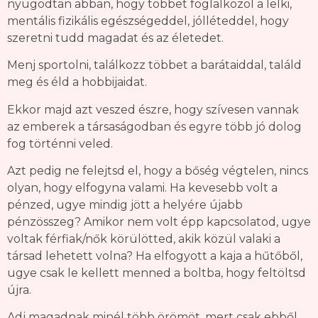
nyugodtan abban, hogy többet foglalkozol a lelki,
mentális fizikális egészségeddel, jólléteddel, hogy
szeretni tudd magadat és az életedet.
Menj sportolni, találkozz többet a barátaiddal, találd
meg és éld a hobbijaidat.
Ekkor majd azt veszed észre, hogy szívesen vannak
az emberek a társaságodban és egyre több jó dolog
fog történni veled.
Azt pedig ne felejtsd el, hogy a bőség végtelen, nincs
olyan, hogy elfogyna valami. Ha kevesebb volt a
pénzed, ugye mindig jött a helyére újabb
pénzösszeg? Amikor nem volt épp kapcsolatod, ugye
voltak férfiak/nők körülötted, akik közül valaki a
társad lehetett volna? Ha elfogyott a kaja a hűtőből,
ugye csak le kellett menned a boltba, hogy feltöltsd
újra.
Adj magadnak minél több örömöt, mert csak ebből