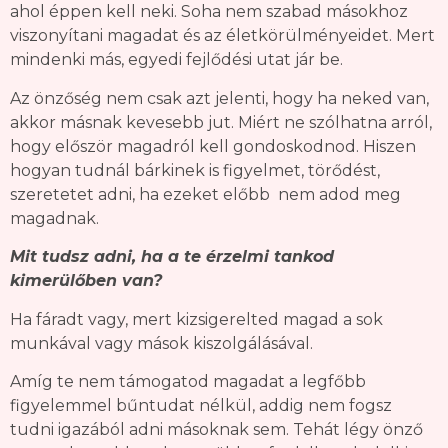
ahol éppen kell neki. Soha nem szabad másokhoz
viszonyítani magadat és az életkörülményeidet. Mert
mindenki más, egyedi fejlődési utat jár be.
Az önzőség nem csak azt jelenti, hogy ha neked van,
akkor másnak kevesebb jut. Miért ne szólhatna arról,
hogy először magadról kell gondoskodnod. Hiszen
hogyan tudnál bárkinek is figyelmet, törődést,
szeretetet adni, ha ezeket előbb nem adod meg
magadnak.
Mit tudsz adni, ha a te érzelmi tankod
kimerülőben van?
Ha fáradt vagy, mert kizsigerelted magad a sok
munkával vagy mások kiszolgálásával.
Amíg te nem támogatod magadat a legfőbb
figyelemmel bűntudat nélkül, addig nem fogsz
tudni igazából adni másoknak sem. Tehát légy önző