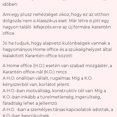
időben
Ami egy plusz nehézséget okoz, hogy ez az otthon
dolgozás nem a klasszikus eset. Már létre is jött egy
nagyon találó kifejezés erre az új formára: karantén
office.
Jó ha tudjuk, hogy alapvető különbségek vannak a
hagyományos Home office és a szükséghelyzet által
kialakított Karantén office között:
A Home office (H.O.) esetén van szabad mozgástér, a
Karantén office-nál (K.O.) nincs
A H.O. önállóan vállalt, rugalmas. Míg a K.O.
kényszerből van, korlátot jelent.
A H.O.-ban motiváltság, konstruktív cél van. Míg a
K.O.-ban inkább a türelmetlenség, ingerültség,
fáradtság lehet a jellemző.
A H.O. -ban a személyes társas kapcsolatok adottak, a
K.O.-ban beszűkülnek.