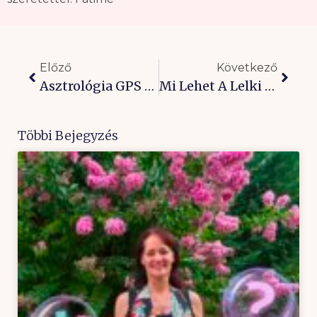
Előző
Következő
Asztrológia GPS Áprilisra: Találkozás Önmagunkkal És A Változtatással!
Mi Lehet A Lelki Oka A Koronavírusnak?
Többi Bejegyzés