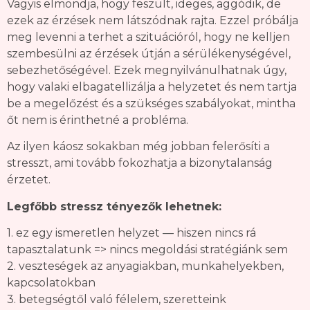
Vagyis elmondja, hogy feszült, ideges, aggódik, de
ezek az érzések nem látszódnak rajta. Ezzel próbálja
meg levenni a terhet a szituációról, hogy ne kelljen
szembesülni az érzések útján a sérülékenységével,
sebezhetőségével. Ezek megnyilvánulhatnak úgy,
hogy valaki elbagatellizálja a helyzetet és nem tartja
be a megelőzést és a szükséges szabályokat, mintha
őt nem is érinthetné a probléma.
Az ilyen káosz sokakban még jobban felerősíti a
stresszt, ami tovább fokozhatja a bizonytalanság
érzetet.
Legfőbb stressz tényezők lehetnek:
1. ez egy ismeretlen helyzet — hiszen nincs rá
tapasztalatunk => nincs megoldási stratégiánk sem
2. veszteségek az anyagiakban, munkahelyekben,
kapcsolatokban
3. betegségtől való félelem, szeretteink