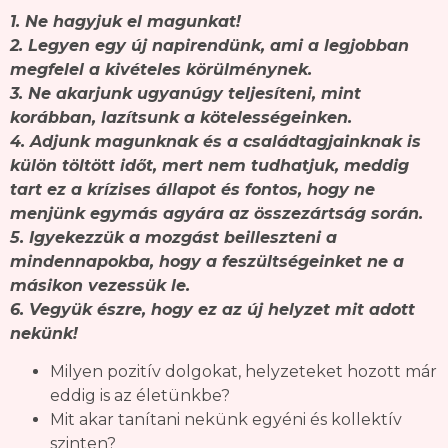
1. Ne hagyjuk el magunkat!
2. Legyen egy új napirendünk, ami a legjobban
megfelel a kivételes körülménynek.
3. Ne akarjunk ugyanúgy teljesíteni, mint
korábban, lazítsunk a kötelességeinken.
4. Adjunk magunknak és a családtagjainknak is
külön töltött időt, mert nem tudhatjuk, meddig
tart ez a krízises állapot és fontos, hogy ne
menjünk egymás agyára az összezártság során.
5. Igyekezzük a mozgást beilleszteni a
mindennapokba, hogy a feszültségeinket ne a
másikon vezessük le.
6. Vegyük észre, hogy ez az új helyzet mit adott
nekünk!
Milyen pozitív dolgokat, helyzeteket hozott már
eddig is az életünkbe?
Mit akar tanítani nekünk egyéni és kollektív
szinten?