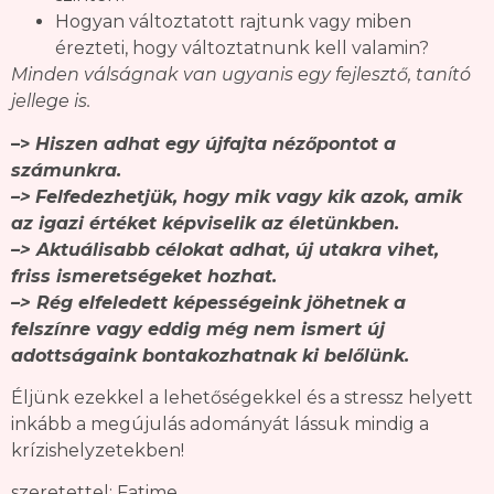
Hogyan változtatott rajtunk vagy miben
érezteti, hogy változtatnunk kell valamin?
Minden válságnak van ugyanis egy fejlesztő, tanító
jellege is.
–>
Hiszen adhat egy újfajta nézőpontot a
számunkra.
–>
Felfedezhetjük, hogy mik vagy kik azok, amik
az igazi értéket képviselik az életünkben.
–> Aktuálisabb célokat adhat, új utakra vihet,
friss ismeretségeket hozhat.
–> Rég elfeledett képességeink jöhetnek a
felszínre vagy eddig még nem ismert új
adottságaink bontakozhatnak ki belőlünk.
Éljünk ezekkel a lehetőségekkel és a stressz helyett
inkább a megújulás adományát lássuk mindig a
krízishelyzetekben!
szeretettel: Fatime