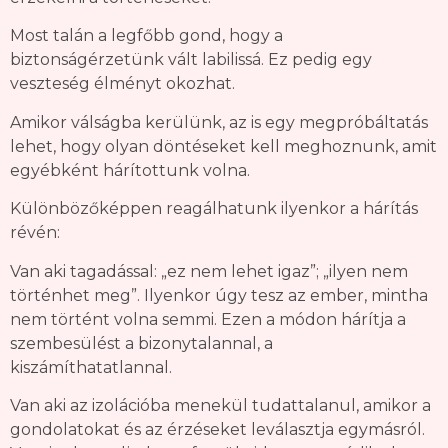
Most talán a legfőbb gond, hogy a
biztonságérzetünk vált labilissá. Ez pedig egy
veszteség élményt okozhat.
Amikor válságba kerülünk, az is egy megpróbáltatás
lehet, hogy olyan döntéseket kell meghoznunk, amit
egyébként hárítottunk volna.
Különbözőképpen reagálhatunk ilyenkor a hárítás
révén:
Van aki tagadással: „ez nem lehet igaz”; „ilyen nem
történhet meg”. Ilyenkor úgy tesz az ember, mintha
nem történt volna semmi. Ezen a módon hárítja a
szembesülést a bizonytalannal, a
kiszámíthatatlannal.
Van aki az izolációba menekül tudattalanul, amikor a
gondolatokat és az érzéseket leválasztja egymásról.