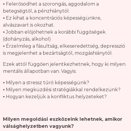
⦁ Felerősödhet a szorongás, aggodalom a
betegségtől, a pénzhiánytól.
⦁ Ez kihat a koncentrációs képességünkre,
alvászavart is okozhat.
⦁ Jobban előjöhetnek a korábbi függőségek.
(dohányzás, alkohol)
⦁ Érzelmileg a fásultság, elkeseredettség, depresszió
is megjelenhet a bezártságtól, mozgáshiánytól.
Ezek attól függően jelentkezhetnek, hogy ki milyen
mentális állapotban van. Vagyis:
⦁ Milyen a stressz tűrő képességünk?
⦁ Milyen megküzdési stratégiákkal rendelkezünk?
⦁ Hogyan kezeljük a konfliktus helyzeteket?
Milyen megoldási eszközeink lehetnek, amikor
válsághelyzetben vagyunk?