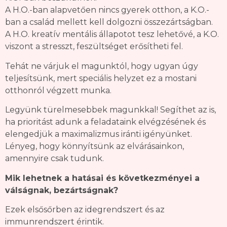
A H.O.-ban alapvetően nincs gyerek otthon, a K.O.-
ban a család mellett kell dolgozni összezártságban.
A H.O. kreatív mentális állapotot tesz lehetővé, a K.O.
viszont a stresszt, feszültséget erősítheti fel.
Tehát ne várjuk el magunktól, hogy ugyan úgy
teljesítsünk, mert speciális helyzet ez a mostani
otthonról végzett munka.
Legyünk türelmesebbek magunkkal! Segíthet az is,
ha prioritást adunk a feladataink elvégzésének és
elengedjük a maximalizmus iránti igényünket.
Lényeg, hogy könnyítsünk az elvárásainkon,
amennyire csak tudunk.
Mik lehetnek a hatásai és következményei a
válságnak, bezártságnak?
Ezek elsősőrben az idegrendszert és az
immunrendszert érintik.