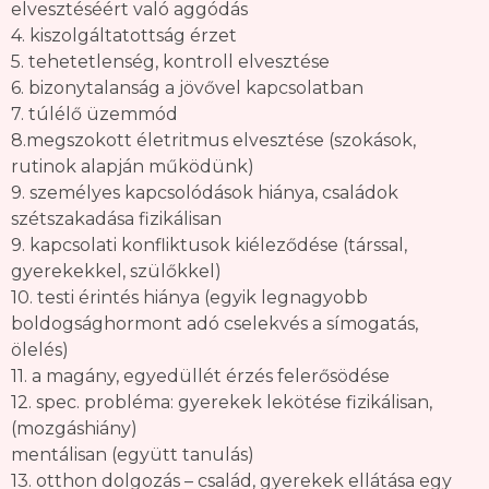
elvesztéséért való aggódás
4. kiszolgáltatottság érzet
5. tehetetlenség, kontroll elvesztése
6. bizonytalanság a jövővel kapcsolatban
7. túlélő üzemmód
8.megszokott életritmus elvesztése (szokások,
rutinok alapján működünk)
9. személyes kapcsolódások hiánya, családok
szétszakadása fizikálisan
9. kapcsolati konfliktusok kiéleződése (társsal,
gyerekekkel, szülőkkel)
10. testi érintés hiánya (egyik legnagyobb
boldogsághormont adó cselekvés a símogatás,
ölelés)
11. a magány, egyedüllét érzés felerősödése
12. spec. probléma: gyerekek lekötése fizikálisan,
(mozgáshiány)
mentálisan (együtt tanulás)
13. otthon dolgozás – család, gyerekek ellátása egy