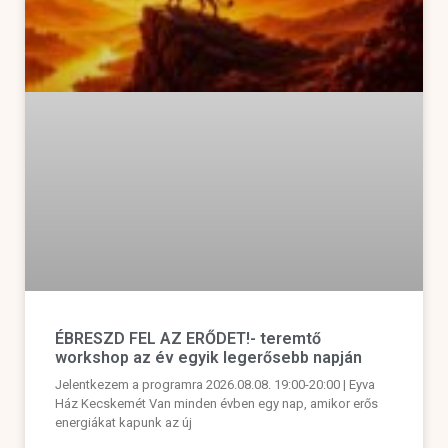
ÉBRESZD FEL AZ ERŐDET!- teremtő
workshop az év egyik legerősebb napján
Jelentkezem a programra 2026.08.08. 19:00-20:00 | Eyva
Ház Kecskemét Van minden évben egy nap, amikor erős
energiákat kapunk az új