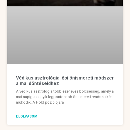
Védikus asztrológia: ősi önismereti módszer
a mai döntéseidhez
A védikus asztrológia több ezer éves bölcsesség, amely a
mai napig az egyik legpontosabb önismereti rendszerként
működik. A Hold pozíciójára
ELOLVASOM