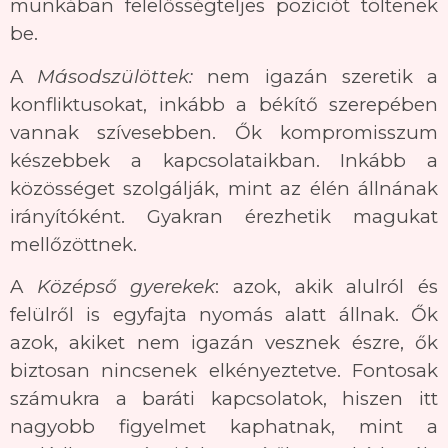
munkában felelősségteljes pozíciót töltenek
be.
A
Másodszülöttek:
nem igazán szeretik a
konfliktusokat, inkább a békítő szerepében
vannak szívesebben. Ők kompromisszum
készebbek a kapcsolataikban. Inkább a
közösséget szolgálják, mint az élén állnának
irányítóként. Gyakran érezhetik magukat
mellőzöttnek.
A
Középső gyerekek
: azok, akik alulról és
felülről is egyfajta nyomás alatt állnak. Ők
azok, akiket nem igazán vesznek észre, ők
biztosan nincsenek elkényeztetve. Fontosak
számukra a baráti kapcsolatok, hiszen itt
nagyobb figyelmet kaphatnak, mint a