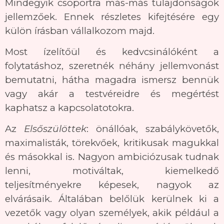
Mindegyik csoportra más-más tulajdonságok
jellemzőek. Ennek részletes kifejtésére egy
külön írásban vállalkozom majd.
Most ízelítőül és kedvcsinálóként a
folytatáshoz, szeretnék néhány jellemvonást
bemutatni, hátha magadra ismersz bennük
vagy akár a testvéreidre és megértést
kaphatsz a kapcsolatotokra.
Az
Elsőszülöttek
: önállóak, szabálykövetők,
maximalisták, törekvőek, kritikusak magukkal
és másokkal is. Nagyon ambiciózusak tudnak
lenni, motiváltak, kiemelkedő
teljesítményekre képesek, nagyok az
elvárásaik. Általában belőlük kerülnek ki a
vezetők vagy olyan személyek, akik például a