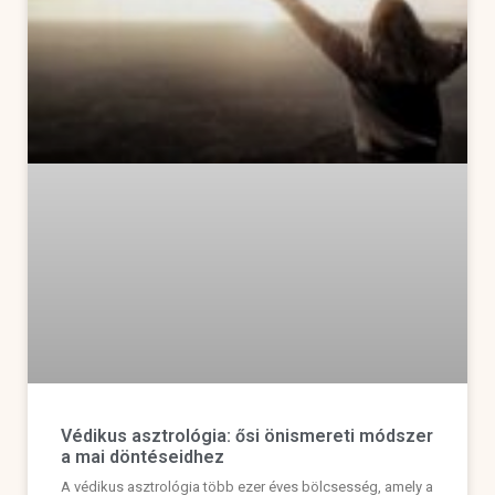
Védikus asztrológia: ősi önismereti módszer
a mai döntéseidhez
A védikus asztrológia több ezer éves bölcsesség, amely a