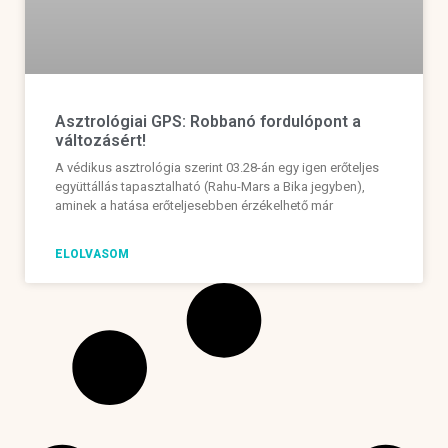
Asztrológiai GPS: Robbanó fordulópont a
változásért!
A védikus asztrológia szerint 03.28-án egy igen erőteljes
együttállás tapasztalható (Rahu-Mars a Bika jegyben),
aminek a hatása erőteljesebben érzékelhető már
ELOLVASOM