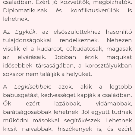
családban. Ezért jó közvetítők, megbízhatók.
Diplomatikusak és konfliktuskerülők is
lehetnek.
Az
Egykék
: az elsőszülöttekhez hasonlító
tulajdonságokkal rendelkeznek. Nehezen
viselik el a kudarcot, céltudatosak, magasak
az elvárásaik. Jobban érzik magukat
idősebbek társaságában, a korosztályukban
sokszor nem találják a helyüket.
A
Legkisebbek
: azok, akik a legtöbb
babusgatást, kedvességet kapják a családban.
Ők ezért lazábbak, vidámabbak,
barátságosabbak lehetnek. Jól együtt tudnak
működni másokkal, segítőkészek. Lehetnek
kicsit naivabbak, hiszékenyek is, és ezért