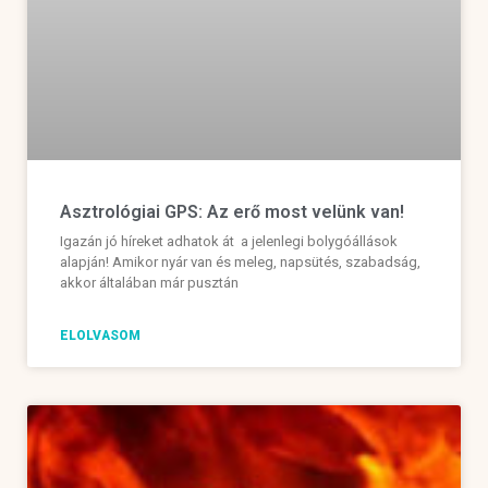
Asztrológiai GPS: Az erő most velünk van!
Igazán jó híreket adhatok át a jelenlegi bolygóállások
alapján! Amikor nyár van és meleg, napsütés, szabadság,
akkor általában már pusztán
ELOLVASOM