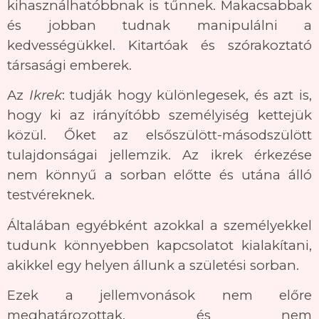
kihasználhatóbbnak is tűnnek. Makacsabbak
és jobban tudnak manipulálni a
kedvességükkel. Kitartóak és szórakoztató
társasági emberek.
Az
Ikrek
: tudják hogy különlegesek, és azt is,
hogy ki az irányítóbb személyiség kettejük
közül. Őket az elsőszülött-másodszülött
tulajdonságai jellemzik. Az ikrek érkezése
nem könnyű a sorban előtte és utána álló
testvéreknek.
Általában egyébként azokkal a személyekkel
tudunk könnyebben kapcsolatot kialakítani,
akikkel egy helyen állunk a születési sorban.
Ezek a jellemvonások nem előre
meghatározottak, és nem