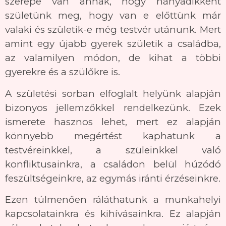
szerepe van annak, hogy hányadikként
születünk meg, hogy van e előttünk már
valaki és születik-e még testvér utánunk. Mert
amint egy újabb gyerek születik a családba,
az valamilyen módon, de kihat a többi
gyerekre és a szülőkre is.
A születési sorban elfoglalt helyünk alapján
bizonyos jellemzőkkel rendelkezünk. Ezek
ismerete hasznos lehet, mert ez alapján
könnyebb megértést kaphatunk a
testvéreinkkel, a szüleinkkel való
konfliktusainkra, a családon belül húzódó
feszültségeinkre, az egymás iránti érzéseinkre.
Ezen túlmenően ráláthatunk a munkahelyi
kapcsolatainkra és kihívásainkra. Ez alapján