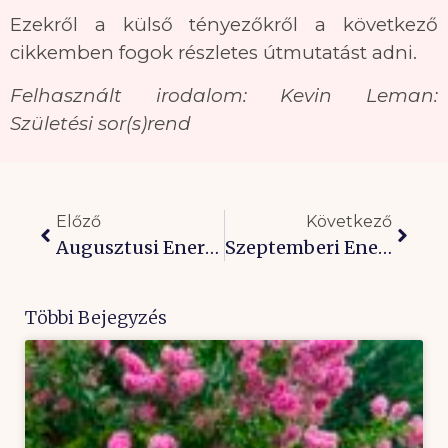
Ezekről a külső tényezőkről a következő
cikkemben fogok részletes útmutatást adni.
Felhasznált irodalom: Kevin Leman:
Születési sor(s)rend
Előző
Következő
Augusztusi Energiák: Ébredj Fel, Itt Az Idő Élni!
Szeptemberi Energiák: Becsüld Meg Magad, Hogy Elégedett Lehess!
Többi Bejegyzés