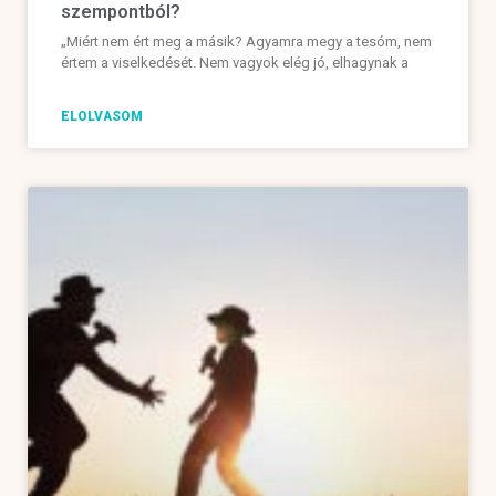
szempontból?
„Miért nem ért meg a másik? Agyamra megy a tesóm, nem
értem a viselkedését. Nem vagyok elég jó, elhagynak a
ELOLVASOM