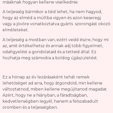
másiknak hogyan kellene viselkednie.
A teljesség bármikor a tiéd lehet, ha nem hagyod,
hogy az elméd a múltba vigyen és azon keseregj
vagy a jövőre vonatkoztatva gyárts szorongást okozó
elméleteket.
A teljesség a mostban van, ezért vedd észre, hogy mi
az, amit értékelhetsz és annak adj több figyelmet,
odafigyelést a gondolataid és a tetteid által. Ez
hozhatja meg számodra a boldog újjászületést.
Ez a hónap az év lezárásaként tehát remek
lehetőséget ad arra, hogy átgondold, min kellene
változtatnod, miben kellene megújítanod magadat.
Azért, hogy ne a hiányban, a fáradtságban,
kedvetlenségben legyél, hanem a felszabadult
örömben és a teljességben.