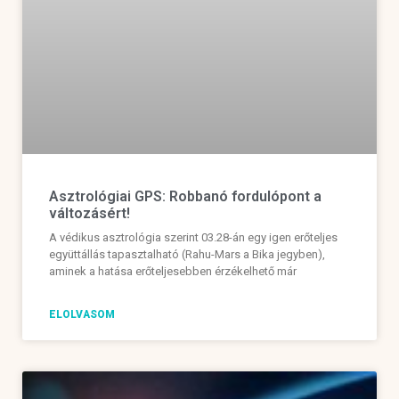
Asztrológiai GPS: Robbanó fordulópont a
változásért!
A védikus asztrológia szerint 03.28-án egy igen erőteljes
együttállás tapasztalható (Rahu-Mars a Bika jegyben),
aminek a hatása erőteljesebben érzékelhető már
ELOLVASOM