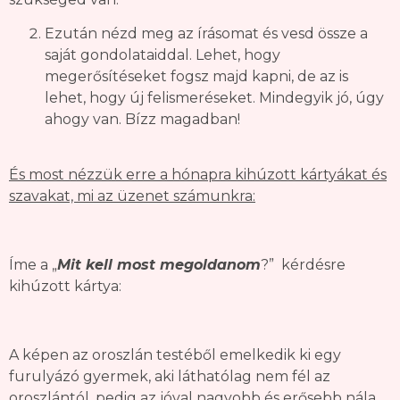
Ezután nézd meg az írásomat és vesd össze a
saját gondolataiddal. Lehet, hogy
megerősítéseket fogsz majd kapni, de az is
lehet, hogy új felismeréseket. Mindegyik jó, úgy
ahogy van. Bízz magadban!
És most nézzük erre a hónapra kihúzott kártyákat és
szavakat, mi az üzenet számunkra:
Íme a „
Mit kell most megoldanom
?” kérdésre
kihúzott kártya:
A képen az oroszlán testéből emelkedik ki egy
furulyázó gyermek, aki láthatólag nem fél az
oroszlántól, pedig az jóval nagyobb és erősebb nála.