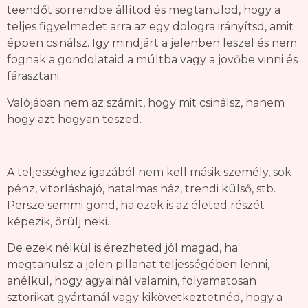
teendőt sorrendbe állítod és megtanulod, hogy a
teljes figyelmedet arra az egy dologra irányítsd, amit
éppen csinálsz. Igy mindjárt a jelenben leszel és nem
fognak a gondolataid a múltba vagy a jövőbe vinni és
fárasztani.
Valójában nem az számít, hogy mit csinálsz, hanem
hogy azt hogyan teszed.
A teljességhez igazából nem kell másik személy, sok
pénz, vitorláshajó, hatalmas ház, trendi külső, stb.
Persze semmi gond, ha ezek is az életed részét
képezik, örülj neki.
De ezek nélkül is érezheted jól magad, ha
megtanulsz a jelen pillanat teljességében lenni,
anélkül, hogy agyalnál valamin, folyamatosan
sztorikat gyártanál vagy kikövetkeztetnéd, hogy a