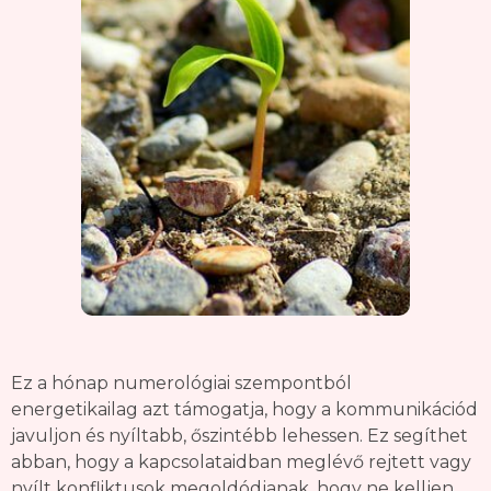
Ez a hónap numerológiai szempontból
energetikailag azt támogatja, hogy a kommunikációd
javuljon és nyíltabb, őszintébb lehessen. Ez segíthet
abban, hogy a kapcsolataidban meglévő rejtett vagy
nyílt konfliktusok megoldódjanak, hogy ne kelljen