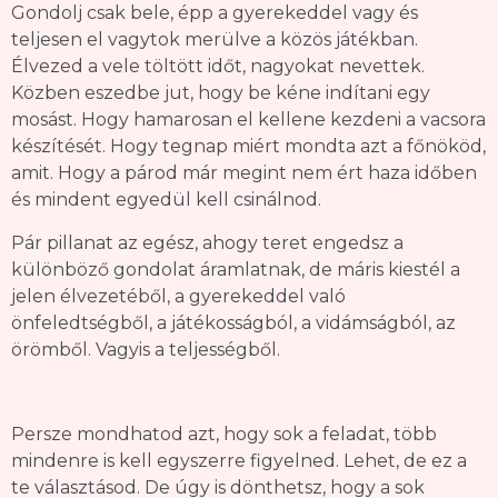
Gondolj csak bele, épp a gyerekeddel vagy és
teljesen el vagytok merülve a közös játékban.
Élvezed a vele töltött időt, nagyokat nevettek.
Közben eszedbe jut, hogy be kéne indítani egy
mosást. Hogy hamarosan el kellene kezdeni a vacsora
készítését. Hogy tegnap miért mondta azt a főnököd,
amit. Hogy a párod már megint nem ért haza időben
és mindent egyedül kell csinálnod.
Pár pillanat az egész, ahogy teret engedsz a
különböző gondolat áramlatnak, de máris kiestél a
jelen élvezetéből, a gyerekeddel való
önfeledtségből, a játékosságból, a vidámságból, az
örömből. Vagyis a teljességből.
Persze mondhatod azt, hogy sok a feladat, több
mindenre is kell egyszerre figyelned. Lehet, de ez a
te választásod. De úgy is dönthetsz, hogy a sok