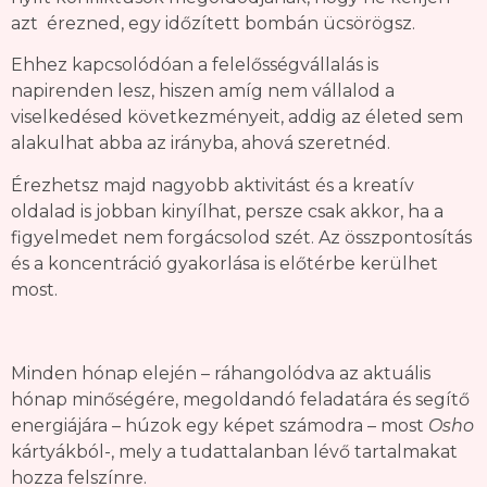
azt érezned, egy időzített bombán ücsörögsz.
Ehhez kapcsolódóan a felelősségvállalás is
napirenden lesz, hiszen amíg nem vállalod a
viselkedésed következményeit, addig az életed sem
alakulhat abba az irányba, ahová szeretnéd.
Érezhetsz majd nagyobb aktivitást és a kreatív
oldalad is jobban kinyílhat, persze csak akkor, ha a
figyelmedet nem forgácsolod szét. Az összpontosítás
és a koncentráció gyakorlása is előtérbe kerülhet
most.
Minden hónap elején – ráhangolódva az aktuális
hónap minőségére, megoldandó feladatára és segítő
energiájára – húzok egy képet számodra – most
Osho
kártyákból-, mely a tudattalanban lévő tartalmakat
hozza felszínre.