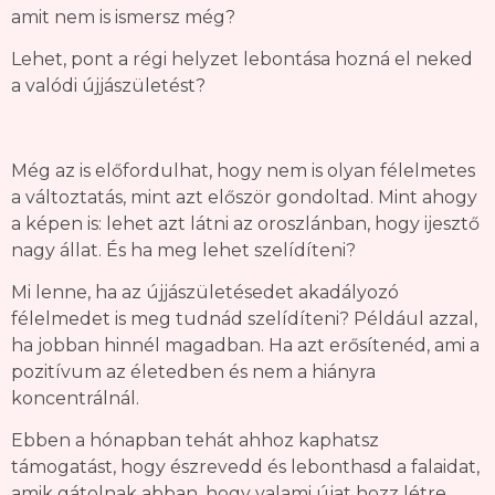
amit nem is ismersz még?
Lehet, pont a régi helyzet lebontása hozná el neked
a valódi újjászületést?
Még az is előfordulhat, hogy nem is olyan félelmetes
a változtatás, mint azt először gondoltad. Mint ahogy
a képen is: lehet azt látni az oroszlánban, hogy ijesztő
nagy állat. És ha meg lehet szelídíteni?
Mi lenne, ha az újjászületésedet akadályozó
félelmedet is meg tudnád szelídíteni? Például azzal,
ha jobban hinnél magadban. Ha azt erősítenéd, ami a
pozitívum az életedben és nem a hiányra
koncentrálnál.
Ebben a hónapban tehát ahhoz kaphatsz
támogatást, hogy észrevedd és lebonthasd a falaidat,
amik gátolnak abban, hogy valami újat hozz létre