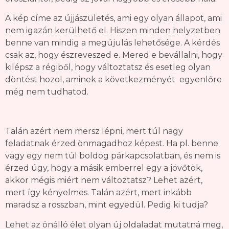
A kép címe az újjászületés, ami egy olyan állapot, ami
nem igazán kerülhető el. Hiszen minden helyzetben
benne van mindig a megújulás lehetősége. A kérdés
csak az, hogy észreveszed e. Mered e bevállalni, hogy
kilépsz a régiből, hogy változtatsz és esetleg olyan
döntést hozol, aminek a következményét egyenlőre
még nem tudhatod.
Talán azért nem mersz lépni, mert túl nagy
feladatnak érzed önmagadhoz képest. Ha pl. benne
vagy egy nem túl boldog párkapcsolatban, és nem is
érzed úgy, hogy a másik emberrel egy a jövőtök,
akkor mégis miért nem változtatsz? Lehet azért,
mert így kényelmes. Talán azért, mert inkább
maradsz a rosszban, mint egyedül. Pedig ki tudja?
Lehet az önálló élet olyan új oldaladat mutatná meg,