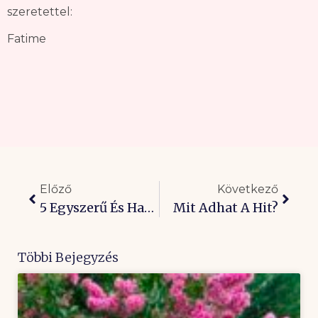
szeretettel:
Fatime
Előző
Következő
5 Egyszerű És Hatékony Tipp A Tízmilliószoros Teremtéshez!
Mit Adhat A Hit?
Többi Bejegyzés