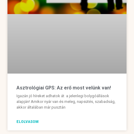
Asztrológiai GPS: Az erő most velünk van!
Igazán jó híreket adhatok át a jelenlegi bolygóállások
alapján! Amikor nyár van és meleg, napsütés, szabadság,
akkor általában már pusztán
ELOLVASOM