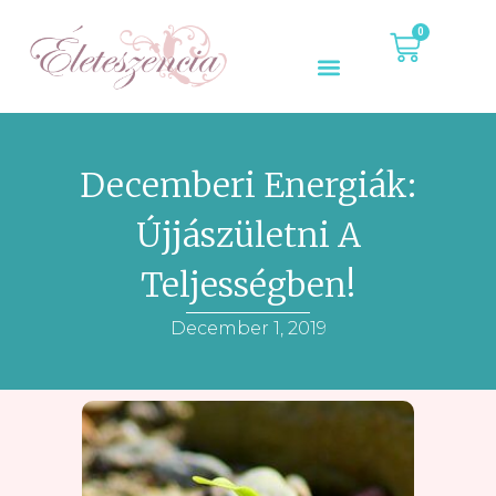
0
Decemberi Energiák:
Újjászületni A
Teljességben!
December 1, 2019