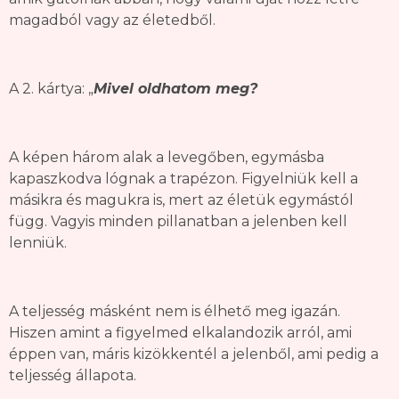
magadból vagy az életedből.
A 2. kártya: „
Mivel oldhatom meg?
A képen három alak a levegőben, egymásba
kapaszkodva lógnak a trapézon. Figyelniük kell a
másikra és magukra is, mert az életük egymástól
függ. Vagyis minden pillanatban a jelenben kell
lenniük.
A teljesség másként nem is élhető meg igazán.
Hiszen amint a figyelmed elkalandozik arról, ami
éppen van, máris kizökkentél a jelenből, ami pedig a
teljesség állapota.