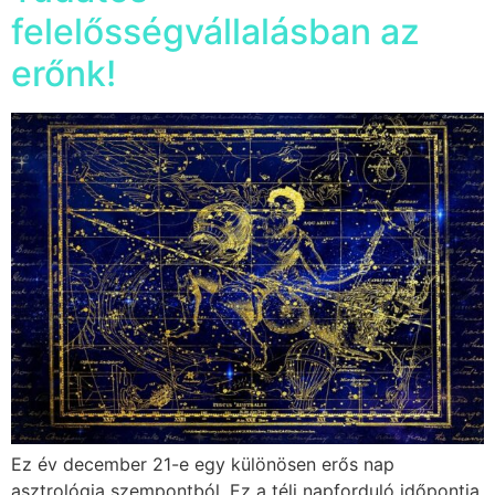
felelősségvállalásban az
erőnk!
Ez év december 21-e egy különösen erős nap
asztrológia szempontból. Ez a téli napforduló időpontja