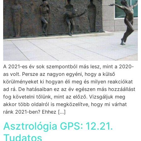
A 2021-es év sok szempontból más lesz, mint a 2020-
as volt. Persze az nagyon egyéni, hogy a külső
körülményeket ki hogyan éli meg és milyen reakciókat
ad rá. De hatásaiban ez az év egészen más hozzáállást
fog követelni tőlünk, mint az előző. Vizsgáljuk meg
akkor több oldalról is megközelítve, hogy mi várhat
ránk 2021-ben? Ehhez […]
Asztrológia GPS: 12.21.
Tudatos