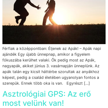
Férfiak a középpontban: Éljenek az Apák! – Apák napi
ajándék Egy újabb ünnepnap, amikor a figyelem
fókuszába kerülhet valaki. Ők pedig most az Apák,
nagyapák, akiket június 3. vasárnapján ünneplünk. Az
apák talán egy kicsit háttérbe szorultak az anyákhoz
képest, pedig a család életében ugyanolyan fontos a
szerepük. Ennek több oka is van. Egyrészt […]
Asztrológiai GPS: Az erő
most velünk van!