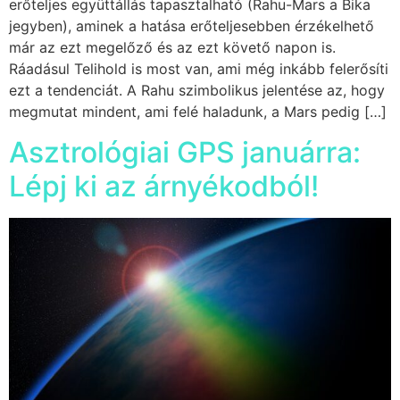
erőteljes együttállás tapasztalható (Rahu-Mars a Bika
jegyben), aminek a hatása erőteljesebben érzékelhető
már az ezt megelőző és az ezt követő napon is.
Ráadásul Telihold is most van, ami még inkább felerősíti
ezt a tendenciát. A Rahu szimbolikus jelentése az, hogy
megmutat mindent, ami felé haladunk, a Mars pedig […]
Asztrológiai GPS januárra:
Lépj ki az árnyékodból!