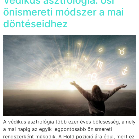
Védikus asztrológia: ősi
önismereti módszer a mai
döntéseidhez
A védikus asztrológia több ezer éves bölcsesség, amely
a mai napig az egyik legpontosabb önismereti
rendszerként működik. A Hold pozíciójára épül, mert ez