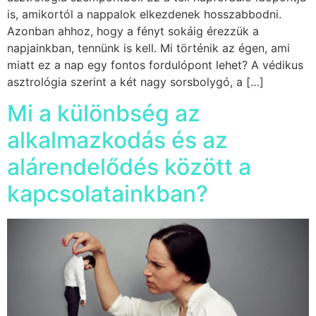
is, amikortól a nappalok elkezdenek hosszabbodni.
Azonban ahhoz, hogy a fényt sokáig érezzük a
napjainkban, tennünk is kell. Mi történik az égen, ami
miatt ez a nap egy fontos fordulópont lehet? A védikus
asztrológia szerint a két nagy sorsbolygó, a […]
Mi a különbség az
alkalmazkodás és az
alárendelődés között a
kapcsolatainkban?