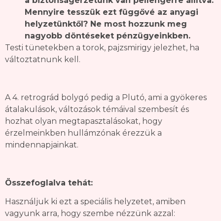
a biztonságérzetünk van pellengérre állítva.
Mennyire tesszük ezt függővé az anyagi
helyzetünktől? Ne most hozzunk meg
nagyobb döntéseket pénzügyeinkben.
Testi tünetekben a torok, pajzsmirigy jelezhet, ha
változtatnunk kell.
A 4. retrográd bolygó pedig a Plutó, ami a gyökeres
átalakulások, változások témáival szembesít és
hozhat olyan megtapasztalásokat, hogy
érzelmeinkben hullámzónak érezzük a
mindennapjainkat.
Összefoglalva tehát:
Használjuk ki ezt a speciális helyzetet, amiben
vagyunk arra, hogy szembe nézzünk azzal: