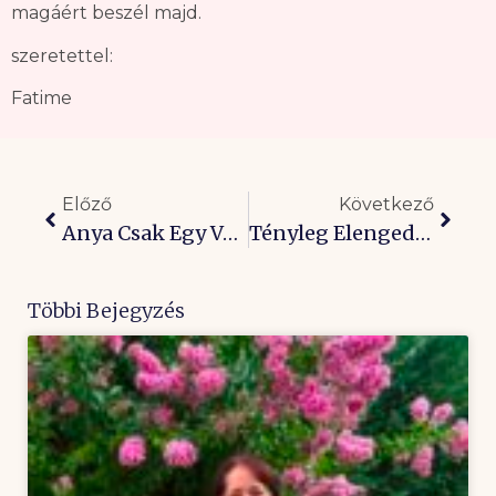
magáért beszél majd.
szeretettel:
Fatime
Előző
Következő
Anya Csak Egy Van! – Anyák Napjára….
Tényleg Elengedtem? Valóban Túl Vagyok Már Rajta?
Többi Bejegyzés