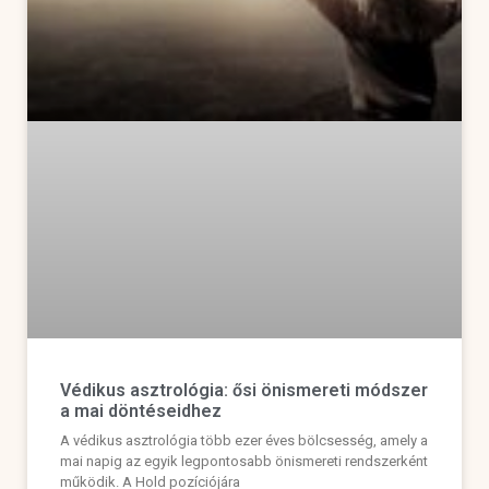
Védikus asztrológia: ősi önismereti módszer
a mai döntéseidhez
A védikus asztrológia több ezer éves bölcsesség, amely a
mai napig az egyik legpontosabb önismereti rendszerként
működik. A Hold pozíciójára