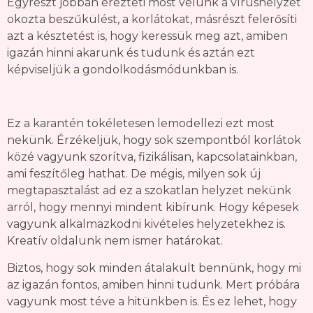
Egyrészt jobban érezteti most velünk a vírushelyzet
okozta beszűkülést, a korlátokat, másrészt felerősíti
azt a késztetést is, hogy keressük meg azt, amiben
igazán hinni akarunk és tudunk és aztán ezt
képviseljük a gondolkodásmódunkban is.
Ez a karantén tökéletesen lemodellezi ezt most
nekünk. Érzékeljük, hogy sok szempontból korlátok
közé vagyunk szorítva, fizikálisan, kapcsolatainkban,
ami feszítőleg hathat. De mégis, milyen sok új
megtapasztalást ad ez a szokatlan helyzet nekünk
arról, hogy mennyi mindent kibírunk. Hogy képesek
vagyunk alkalmazkodni kivételes helyzetekhez is.
Kreatív oldalunk nem ismer határokat.
Biztos, hogy sok minden átalakult bennünk, hogy mi
az igazán fontos, amiben hinni tudunk. Mert próbára
vagyunk most téve a hitünkben is. És ez lehet, hogy