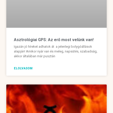
Asztrológiai GPS: Az erő most velünk van!
Igazán jó híreket adhatok át a jelenlegi bolygóállások
alapján! Amikor nyár van és meleg, napsütés, szabadság,
akkor általában már pusztán
ELOLVASOM