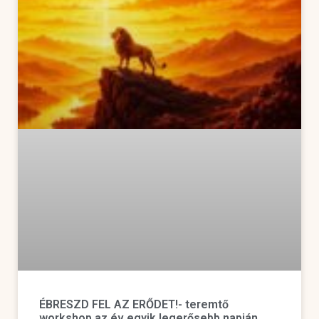
ÉBRESZD FEL AZ ERŐDET!- teremtő
workshop az év egyik legerősebb napján