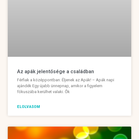
Az apák jelentősége a családban
Férfiak a középpontban: Éljenek az Apák! – Apák napi
ajándék Egy újabb ünnepnap, amikor a figyelem
fókuszába kerülhet valaki. Ők
ELOLVASOM