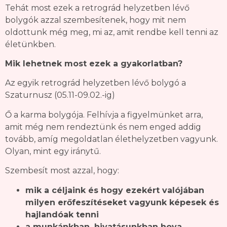
Tehát most ezek a retrográd helyzetben lévő
bolygók azzal szembesítenek, hogy mit nem
oldottunk még meg, mi az, amit rendbe kell tenni az
életünkben.
Mik lehetnek most ezek a gyakorlatban?
Az egyik retrográd helyzetben lévő bolygó a
Szaturnusz (05.11-09.02.-ig)
Ő a karma bolygója. Felhívja a figyelmünket arra,
amit még nem rendeztünk és nem enged addig
tovább, amíg megoldatlan élethelyzetben vagyunk.
Olyan, mint egy iránytű.
Szembesít most azzal, hogy:
mik a céljaink és hogy ezekért valójában
milyen erőfeszítéseket vagyunk képesek és
hajlandóak tenni
a munkánkban, hivatásunkban hova