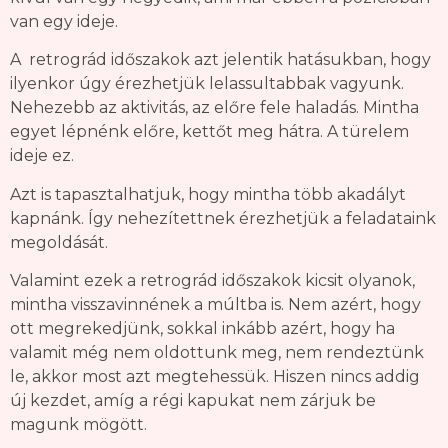
van egy ideje.
A retrográd időszakok azt jelentik hatásukban, hogy
ilyenkor úgy érezhetjük lelassultabbak vagyunk.
Nehezebb az aktivitás, az előre fele haladás. Mintha
egyet lépnénk előre, kettőt meg hátra. A türelem
ideje ez.
Azt is tapasztalhatjuk, hogy mintha több akadályt
kapnánk. Így nehezítettnek érezhetjük a feladataink
megoldását.
Valamint ezek a retrográd időszakok kicsit olyanok,
mintha visszavinnének a múltba is. Nem azért, hogy
ott megrekedjünk, sokkal inkább azért, hogy ha
valamit még nem oldottunk meg, nem rendeztünk
le, akkor most azt megtehessük. Hiszen nincs addig
új kezdet, amíg a régi kapukat nem zárjuk be
magunk mögött.