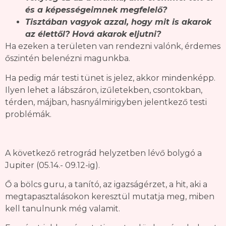
és a képességeimnek megfelelő?
Tisztában vagyok azzal, hogy mit is akarok
az élettől? Hová akarok eljutni?
Ha ezeken a területen van rendezni valónk, érdemes
őszintén belenézni magunkba.
Ha pedig már testi tünet is jelez, akkor mindenképp.
Ilyen lehet a lábszáron, izűletekben, csontokban,
térden, májban, hasnyálmirigyben jelentkező testi
problémák.
A következő retrográd helyzetben lévő bolygó a
Jupiter (05.14.- 09.12-ig).
Ő a bölcs guru, a tanító, az igazságérzet, a hit, aki a
megtapasztalásokon keresztül mutatja meg, miben
kell tanulnunk még valamit.