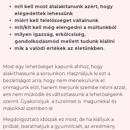
mit kell most átalakítanunk azért, hogy
elégedettek lehessünk
miért kell felelősséget vállalnunk
mit/kit kell még elengedni a múltunkból
milyen igazság, erkölcsiség,
gondolkodásmód mellett tudunk kiállni
mik a valódi értékek az életünkben.
Most egy lehetőséget kapunk ahhoz, hogy
alakíthassunk a sorsunkon. Használjuk ki ezt a
bezártságot arra, hogy nem menekülünk el
önmagunk elől, hanem merjünk szembe nézni azzal,
ami nem működik és változtassunk a lehetőségeink
szerint. Gyakoroljuk a türelmet is magunkkal és
másokkal szemben is!
Megdolgoztató időszak ez most, de ha kiálljuk a
próbát, learathatjuk a gyümölcsét, az eredmény