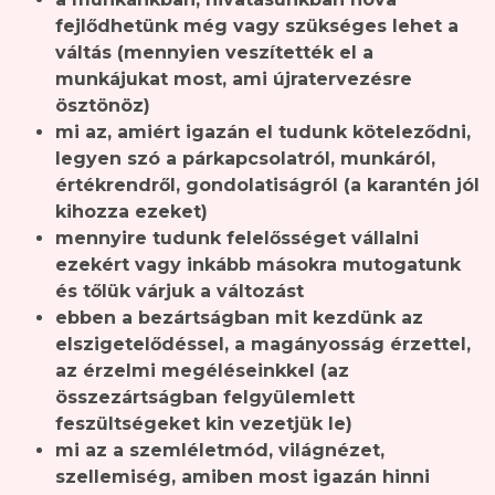
fejlődhetünk még vagy szükséges lehet a
váltás (mennyien veszítették el a
munkájukat most, ami újratervezésre
ösztönöz)
mi az, amiért igazán el tudunk köteleződni,
legyen szó a párkapcsolatról, munkáról,
értékrendről, gondolatiságról (a karantén jól
kihozza ezeket)
mennyire tudunk felelősséget vállalni
ezekért vagy inkább másokra mutogatunk
és tőlük várjuk a változást
ebben a bezártságban mit kezdünk az
elszigetelődéssel, a magányosság érzettel,
az érzelmi megéléseinkkel (az
összezártságban felgyülemlett
feszültségeket kin vezetjük le)
mi az a szemléletmód, világnézet,
szellemiség, amiben most igazán hinni