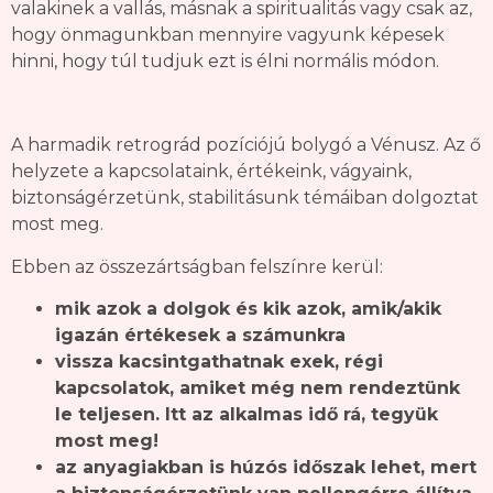
valakinek a vallás, másnak a spiritualitás vagy csak az,
hogy önmagunkban mennyire vagyunk képesek
hinni, hogy túl tudjuk ezt is élni normális módon.
A harmadik retrográd pozíciójú bolygó a Vénusz. Az ő
helyzete a kapcsolataink, értékeink, vágyaink,
biztonságérzetünk, stabilitásunk témáiban dolgoztat
most meg.
Ebben az összezártságban felszínre kerül:
mik azok a dolgok és kik azok, amik/akik
igazán értékesek a számunkra
vissza kacsintgathatnak exek, régi
kapcsolatok, amiket még nem rendeztünk
le teljesen. Itt az alkalmas idő rá, tegyük
most meg!
az anyagiakban is húzós időszak lehet, mert