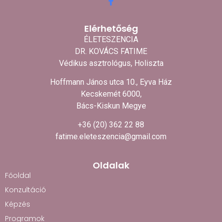
Elérhetőség
ÉLETESZENCIA
DR. KOVÁCS FATIME
Védikus asztrológus, Holiszta
Hoffmann János utca 10., Eyva Ház
Kecskemét 6000,
Bács-Kiskun Megye
+36 (20) 362 22 88
fatime.eleteszencia@gmail.com
Oldalak
Főoldal
Konzultáció
Képzés
Programok