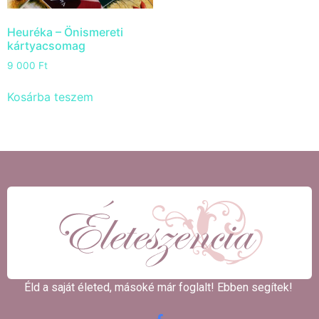
Heuréka – Önismereti
kártyacsomag
9 000
Ft
Kosárba teszem
Éld a saját életed, másoké már foglalt! Ebben segítek! ​