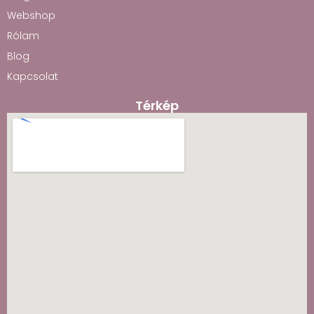
Webshop
Rólam
Blog
Kapcsolat
Térkép