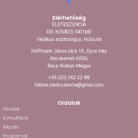
Elérhetőség
ÉLETESZENCIA
DR. KOVÁCS FATIME
Védikus asztrológus, Holiszta
Hoffmann János utca 10., Eyva Ház
Kecskemét 6000,
Bács-Kiskun Megye
+36 (20) 362 22 88
fatime.eleteszencia@gmail.com
Oldalak
Főoldal
Konzultáció
Képzés
Programok