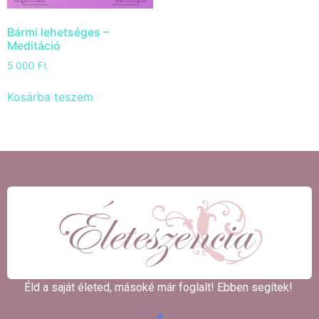
Bármi lehetséges –
Meditáció
5 000
Ft
Kosárba teszem
Éld a saját életed, másoké már foglalt! Ebben segítek! ​