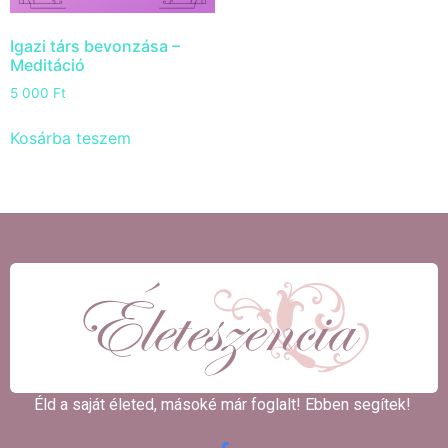
Igazi társ bevonzása –
Meditáció
5 000
Ft
Kosárba teszem
Éld a saját életed, másoké már foglalt! Ebben segítek! ​