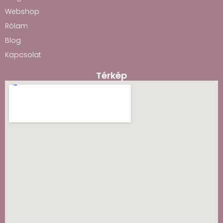
Webshop
Rólam
Blog
Kapcsolat
Térkép