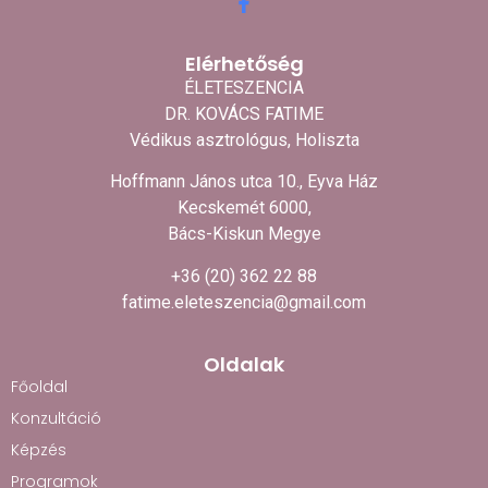
Elérhetőség
ÉLETESZENCIA
DR. KOVÁCS FATIME
Védikus asztrológus, Holiszta
Hoffmann János utca 10., Eyva Ház
Kecskemét 6000,
Bács-Kiskun Megye
+36 (20) 362 22 88
fatime.eleteszencia@gmail.com
Oldalak
Főoldal
Konzultáció
Képzés
Programok