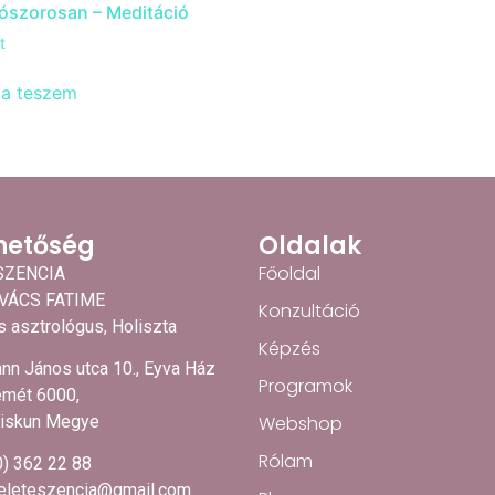
liószorosan – Meditáció
t
ba teszem
hetőség
Oldalak
Főoldal
SZENCIA
OVÁCS FATIME
Konzultáció
 asztrológus, Holiszta
Képzés
nn János utca 10., Eyva Ház
Programok
mét 6000,
Webshop
iskun Megye
Rólam
0) 362 22 88
.eleteszencia@gmail.com