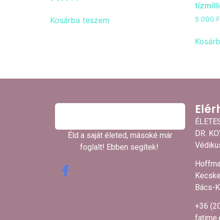
tízmil
Kosárba teszem
5 000
F
Kosár
Elér
ÉLETE
DR. K
Éld a saját életed, másoké már
Védikus
foglalt! Ebben segítek! ​
Hoffma
Kecske
Bács-K
+36 (2
fatime