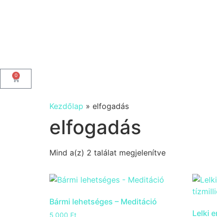
0
Kezdőlap
»
elfogadás
elfogadás
Mind a(z) 2 találat megjelenítve
Bármi lehetséges – Meditáció
Lelki 
5 000
Ft