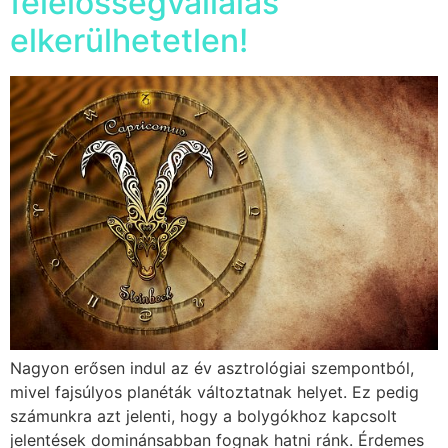
felelősségvállalás
elkerülhetetlen!
Nagyon erősen indul az év asztrológiai szempontból,
mivel fajsúlyos planéták változtatnak helyet. Ez pedig
számunkra azt jelenti, hogy a bolygókhoz kapcsolt
jelentések dominánsabban fognak hatni ránk. Érdemes