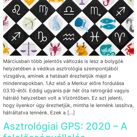
Márciusban több jelentős változás is lesz a bolygók
helyzetében a védikus asztrológia szempontjából
vizsgálva, aminek a hatásait érezhetjük majd a
mindennapokban. 1.Az első a Merkur előre fordulása
03.10-étől. Eddig ugyanis pár hét óta retrográd vagyis
hátráló helyzetben volt a Vízöntőben. Ez azt jelenti,
hogy ilyenkor úgy érezhetjük, mintha le lennénk lassítva,
hátráltatva lennénk. Ezek a […]
Asztrológiai GPS: 2020 – A