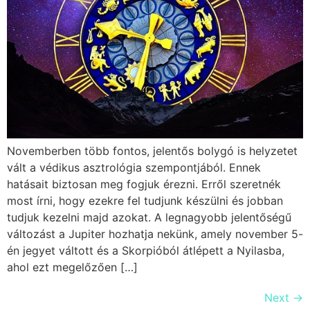
Novemberben több fontos, jelentős bolygó is helyzetet
vált a védikus asztrológia szempontjából. Ennek
hatásait biztosan meg fogjuk érezni. Erről szeretnék
most írni, hogy ezekre fel tudjunk készülni és jobban
tudjuk kezelni majd azokat. A legnagyobb jelentőségű
változást a Jupiter hozhatja nekünk, amely november 5-
én jegyet váltott és a Skorpióból átlépett a Nyilasba,
ahol ezt megelőzően […]
Next
→