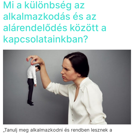
Mi a különbség az
alkalmazkodás és az
alárendelődés között a
kapcsolatainkban?
„Tanulj meg alkalmazkodni és rendben lesznek a