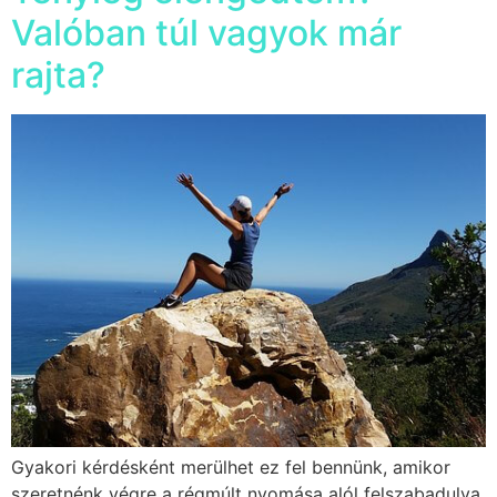
Valóban túl vagyok már
rajta?
Gyakori kérdésként merülhet ez fel bennünk, amikor
szeretnénk végre a régmúlt nyomása alól felszabadulva