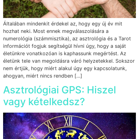
Általában mindenkit érdekel az, hogy egy új év mit
hozhat neki. Most ennek megválaszolására a
numerológia (számmisztika), az asztrológia és a Tarot
információt fogjuk segítségül hívni úgy, hogy a saját
életünkre vonatkozóan is kaphassunk megértést. Az
életünk tele van megoldásra váró helyzetekkel. Sokszor
nem értjük, hogy miért alakul úgy egy kapcsolatunk,
ahogyan, miért nincs rendben […]
Asztrológiai GPS: Hiszel
vagy kételkedsz?