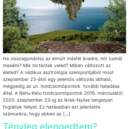
Ha visszagondolsz az elmúlt másfél évedre, mit tudnál
mesélni? Mik történtek veled? Miben változott az
életed? A védikus asztrológia szempontjából most
szeptember 23-ától egy jelentős változás látható,
mégpedig az un. holdcsomópontok tovább haladása
által. A Rahu-Ketu holdcsomópontok 2019. márciusától
2020. szeptember 23-ig az Ikrek-Nyilas tengelyen
foglaltak helyet. Ez hatásaiban azt jelentette
számunkra, hogy ebben az […]
Tényleg elengedtem?