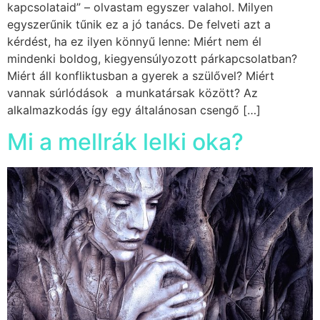
kapcsolataid” – olvastam egyszer valahol. Milyen
egyszerűnik tűnik ez a jó tanács. De felveti azt a
kérdést, ha ez ilyen könnyű lenne: Miért nem él
mindenki boldog, kiegyensúlyozott párkapcsolatban?
Miért áll konfliktusban a gyerek a szülővel? Miért
vannak súrlódások a munkatársak között? Az
alkalmazkodás így egy általánosan csengő […]
Mi a mellrák lelki oka?