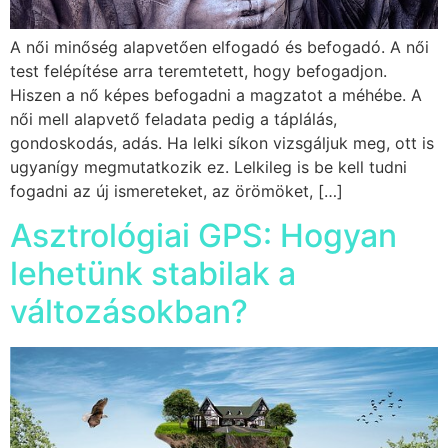
A női minőség alapvetően elfogadó és befogadó. A női
test felépítése arra teremtetett, hogy befogadjon.
Hiszen a nő képes befogadni a magzatot a méhébe. A
női mell alapvető feladata pedig a táplálás,
gondoskodás, adás. Ha lelki síkon vizsgáljuk meg, ott is
ugyanígy megmutatkozik ez. Lelkileg is be kell tudni
fogadni az új ismereteket, az örömöket, […]
Asztrológiai GPS: Hogyan
lehetünk stabilak a
változásokban?