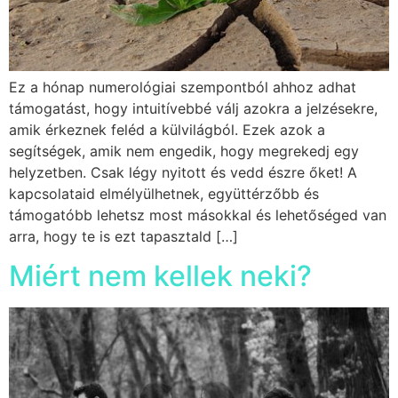
Ez a hónap numerológiai szempontból ahhoz adhat
támogatást, hogy intuitívebbé válj azokra a jelzésekre,
amik érkeznek feléd a külvilágból. Ezek azok a
segítségek, amik nem engedik, hogy megrekedj egy
helyzetben. Csak légy nyitott és vedd észre őket! A
kapcsolataid elmélyülhetnek, együttérzőbb és
támogatóbb lehetsz most másokkal és lehetőséged van
arra, hogy te is ezt tapasztald […]
Miért nem kellek neki?