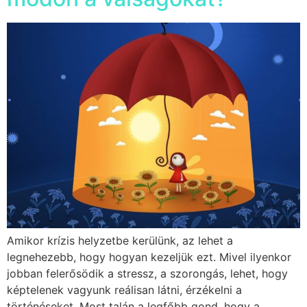
Amikor krízis helyzetbe kerülünk, az lehet a
legnehezebb, hogy hogyan kezeljük ezt. Mivel ilyenkor
jobban felerősödik a stressz, a szorongás, lehet, hogy
képtelenek vagyunk reálisan látni, érzékelni a
történéseket. Most talán a legfőbb gond, hogy a