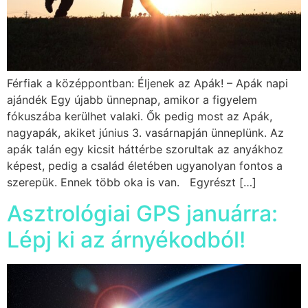
Férfiak a középpontban: Éljenek az Apák! – Apák napi
ajándék Egy újabb ünnepnap, amikor a figyelem
fókuszába kerülhet valaki. Ők pedig most az Apák,
nagyapák, akiket június 3. vasárnapján ünneplünk. Az
apák talán egy kicsit háttérbe szorultak az anyákhoz
képest, pedig a család életében ugyanolyan fontos a
szerepük. Ennek több oka is van. Egyrészt […]
Asztrológiai GPS januárra:
Lépj ki az árnyékodból!