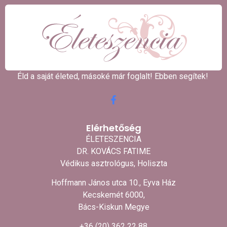
Éld a saját életed, másoké már foglalt! Ebben segítek! ​
Elérhetőség
ÉLETESZENCIA
DR. KOVÁCS FATIME
Védikus asztrológus, Holiszta
Hoffmann János utca 10., Eyva Ház
Kecskemét 6000,
Bács-Kiskun Megye
+36 (20) 362 22 88