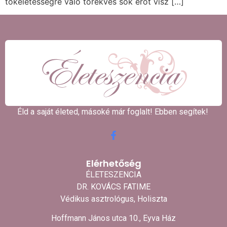
tökéletességre való törekvés sok erőt visz […]
Éld a saját életed, másoké már foglalt! Ebben segítek! ​
Elérhetőség
ÉLETESZENCIA
DR. KOVÁCS FATIME
Védikus asztrológus, Holiszta
Hoffmann János utca 10., Eyva Ház