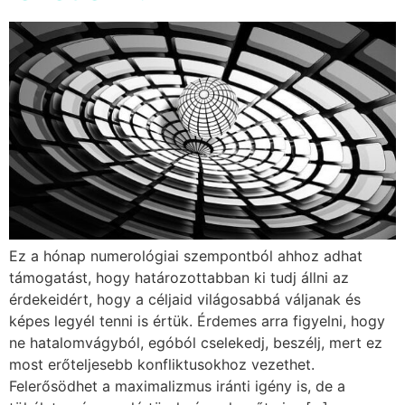
Ez a hónap numerológiai szempontból ahhoz adhat
támogatást, hogy határozottabban ki tudj állni az
érdekeidért, hogy a céljaid világosabbá váljanak és
képes legyél tenni is értük. Érdemes arra figyelni, hogy
ne hatalomvágyból, egóból cselekedj, beszélj, mert ez
most erőteljesebb konfliktusokhoz vezethet.
Felerősödhet a maximalizmus iránti igény is, de a