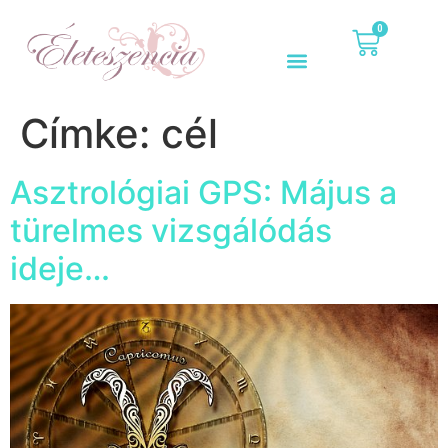
0
Címke:
cél
Asztrológiai GPS: Május a
türelmes vizsgálódás
ideje…