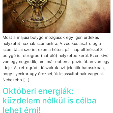
Most a májusi bolygó mozgások egy igen érdekes
helyzetet hoznak számunkra. A védikus asztrológia
számításai szerint ezen a héten, pár nap eltéréssel 3
bolygó is retrográd (hátráló) helyzetbe kerül. Ezen kívül
van egy negyedik, ami már ebben a pozícióban van egy
ideje. A retrográd időszakok azt jelentik hatásukban,
hogy ilyenkor úgy érezhetjük lelassultabbak vagyunk.
Nehezebb […]
Októberi energiák:
küzdelem nélkül is célba
lehet érni!