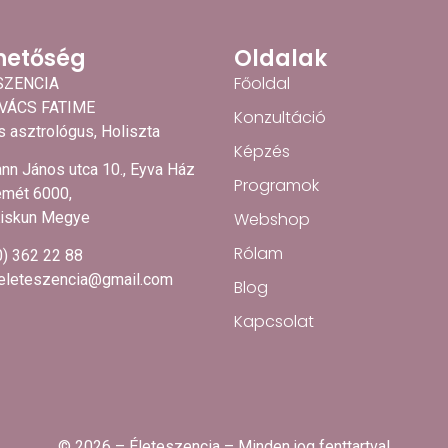
hetőség
Oldalak
Főoldal
SZENCIA
OVÁCS FATIME
Konzultáció
 asztrológus, Holiszta
Képzés
nn János utca 10., Eyva Ház
Programok
mét 6000,
Webshop
iskun Megye
Rólam
0) 362 22 88
.eleteszencia@gmail.com
Blog
Kapcsolat
© 2026 – Életeszencia – Minden jog fenttartva!