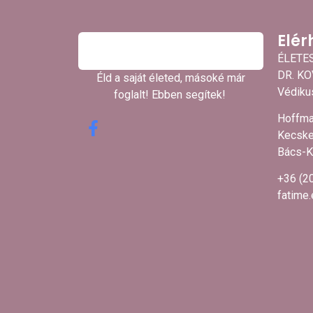
Elér
ÉLETE
DR. K
Éld a saját életed, másoké már
Védikus
foglalt! Ebben segítek! ​
Hoffma
Kecske
Bács-K
+36 (2
fatime