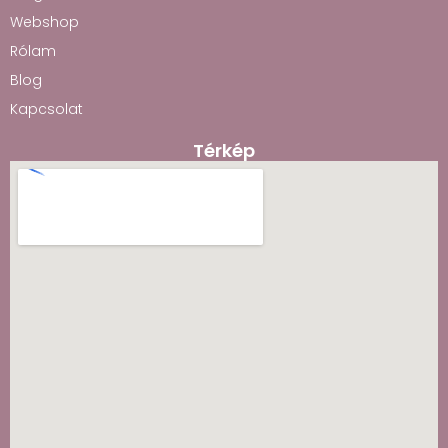
Webshop
Rólam
Blog
Kapcsolat
Térkép