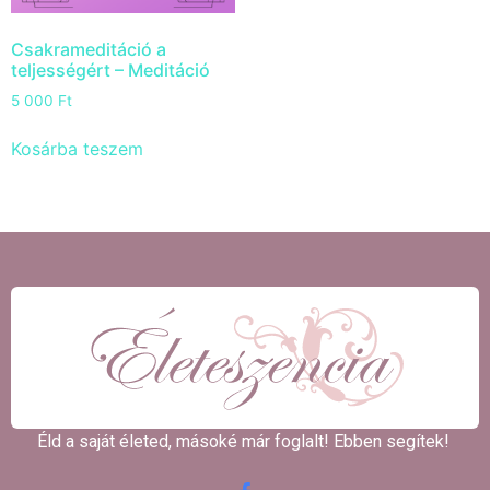
Csakrameditáció a
teljességért – Meditáció
5 000
Ft
Kosárba teszem
Éld a saját életed, másoké már foglalt! Ebben segítek! ​