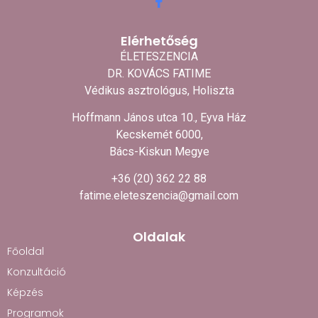
Elérhetőség
ÉLETESZENCIA
DR. KOVÁCS FATIME
Védikus asztrológus, Holiszta
Hoffmann János utca 10., Eyva Ház
Kecskemét 6000,
Bács-Kiskun Megye
+36 (20) 362 22 88
fatime.eleteszencia@gmail.com
Oldalak
Főoldal
Konzultáció
Képzés
Programok