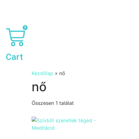
Ugrás
a
tartalomhoz
0
Cart
Kezdőlap
»
nő
nő
Összesen 1 találat