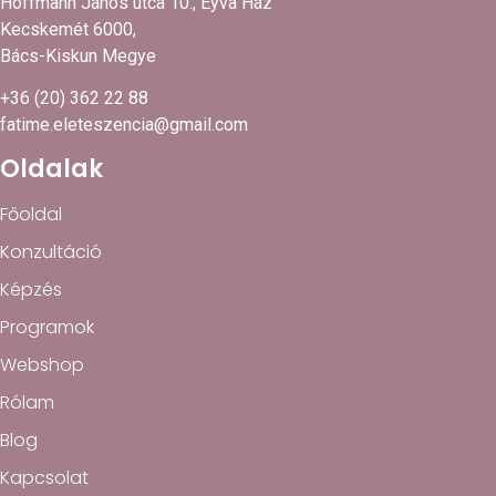
Hoffmann János utca 10., Eyva Ház
Kecskemét 6000,
Bács-Kiskun Megye
+36 (20) 362 22 88
fatime.eleteszencia@gmail.com
Oldalak
Főoldal
Konzultáció
Képzés
Programok
Webshop
Rólam
Blog
Kapcsolat