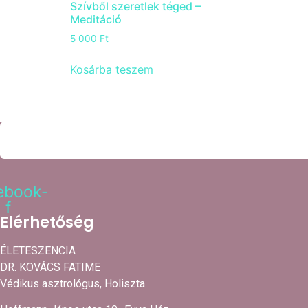
Szívből szeretlek téged –
Meditáció
5 000
Ft
Kosárba teszem
ebook-
f
Elérhetőség
ÉLETESZENCIA
DR. KOVÁCS FATIME
Védikus asztrológus, Holiszta