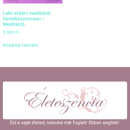
Lelki erőért meditáció
tízmilliószorosan –
Meditáció
5 000
Ft
Kosárba teszem
Éld a saját életed, másoké már foglalt! Ebben segítek! ​