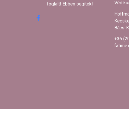
Védikus
foglalt! Ebben segítek! ​
Hoffma
Kecske
Bács-K
+36 (2
fatime