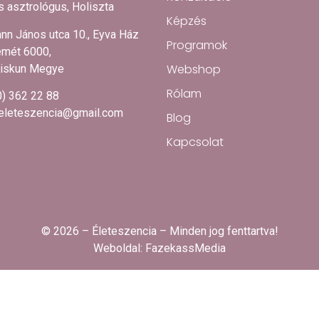
 asztrológus, Holiszta
Képzés
nn János utca 10., Eyva Ház
Programok
mét 6000,
Webshop
iskun Megye
Rólam
0) 362 22 88
.eleteszencia@gmail.com
Blog
Kapcsolat
© 2026 – Életeszencia – Minden jog fenttartva!
Weboldal:
FazekassMedia