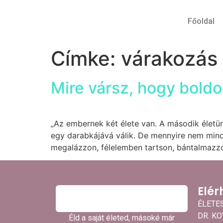
Főoldal
Címke:
várakozás
Mire vársz, hogy boldo
„Az embernek két élete van. A második életün
egy darabkájává válik. De mennyire nem mind
megalázzon, félelemben tartson, bántalmazzo
Elér
ÉLETE
DR. K
Éld a saját életed, másoké már