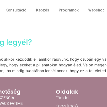
Konzultáció
Képzés
Programok
Webshop
g legyél?
k akkor kezdődik el, amikor rájövünk, hogy csupán egy van
egy, hogy ezeket a pillanatokat hogyan éled. Vajon megen
n, ha mindig tudatában lennél annak, hogy ez a te életed.
hetőség
Oldalak
Főoldal
SZENCIA
OVÁCS FATIME
Konzultáció