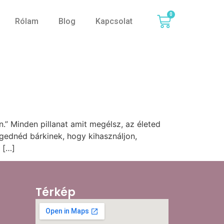
0
Rólam
Blog
Kapcsolat
.” Minden pillanat amit megélsz, az életed
gednéd bárkinek, hogy kihasználjon,
 […]
Térkép