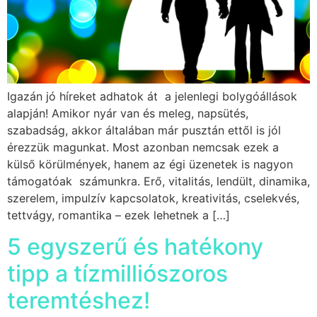
Igazán jó híreket adhatok át a jelenlegi bolygóállások
alapján! Amikor nyár van és meleg, napsütés,
szabadság, akkor általában már pusztán ettől is jól
érezzük magunkat. Most azonban nemcsak ezek a
külső körülmények, hanem az égi üzenetek is nagyon
támogatóak számunkra. Erő, vitalitás, lendült, dinamika,
szerelem, impulzív kapcsolatok, kreativitás, cselekvés,
tettvágy, romantika – ezek lehetnek a […]
5 egyszerű és hatékony
tipp a tízmilliószoros
teremtéshez!