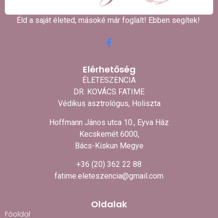
Éld a saját életed, másoké már foglalt! Ebben segítek! ​
Elérhetőség
ÉLETESZENCIA
DR. KOVÁCS FATIME
Védikus asztrológus, Holiszta
Hoffmann János utca 10., Eyva Ház
Kecskemét 6000,
Bács-Kiskun Megye
+36 (20) 362 22 88
fatime.eleteszencia@gmail.com
Oldalak
Főoldal