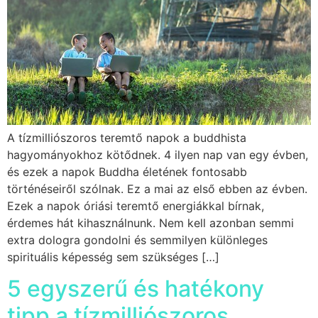
A tízmilliószoros teremtő napok a buddhista
hagyományokhoz kötődnek. 4 ilyen nap van egy évben,
és ezek a napok Buddha életének fontosabb
történéseiről szólnak. Ez a mai az első ebben az évben.
Ezek a napok óriási teremtő energiákkal bírnak,
érdemes hát kihasználnunk. Nem kell azonban semmi
extra dologra gondolni és semmilyen különleges
spirituális képesség sem szükséges […]
5 egyszerű és hatékony
tipp a tízmilliószoros