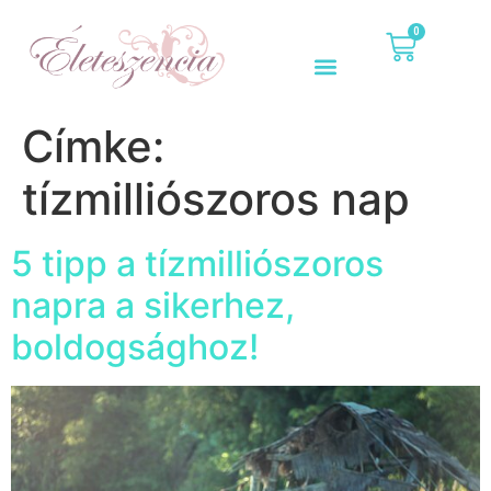
0
Címke:
tízmilliószoros nap
5 tipp a tízmilliószoros
napra a sikerhez,
boldogsághoz!