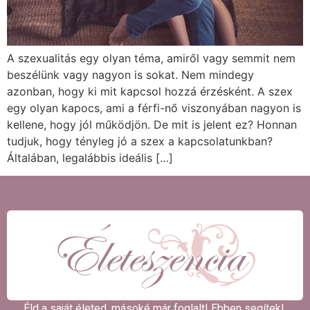
A szexualitás egy olyan téma, amiről vagy semmit nem
beszélünk vagy nagyon is sokat. Nem mindegy
azonban, hogy ki mit kapcsol hozzá érzésként. A szex
egy olyan kapocs, ami a férfi-nő viszonyában nagyon is
kellene, hogy jól működjön. De mit is jelent ez? Honnan
tudjuk, hogy tényleg jó a szex a kapcsolatunkban?
Általában, legalábbis ideális […]
Éld a saját életed, másoké már foglalt! Ebben segítek! ​