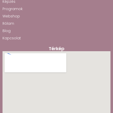
Képzés
Programok
Webshop
Rólam
Blog
Kapcsolat
Térkép