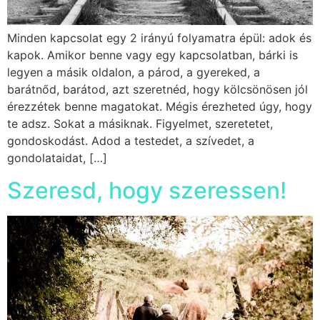
Minden kapcsolat egy 2 irányú folyamatra épül: adok és
kapok. Amikor benne vagy egy kapcsolatban, bárki is
legyen a másik oldalon, a párod, a gyereked, a
barátnőd, barátod, azt szeretnéd, hogy kölcsönösen jól
érezzétek benne magatokat. Mégis érezheted úgy, hogy
te adsz. Sokat a másiknak. Figyelmet, szeretetet,
gondoskodást. Adod a testedet, a szívedet, a
gondolataidat, […]
Szeresd, hogy szeressen!