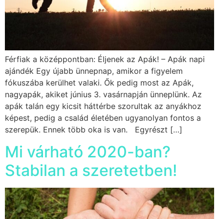
Férfiak a középpontban: Éljenek az Apák! – Apák napi
ajándék Egy újabb ünnepnap, amikor a figyelem
fókuszába kerülhet valaki. Ők pedig most az Apák,
nagyapák, akiket június 3. vasárnapján ünneplünk. Az
apák talán egy kicsit háttérbe szorultak az anyákhoz
képest, pedig a család életében ugyanolyan fontos a
szerepük. Ennek több oka is van. Egyrészt […]
Mi várható 2020-ban?
Stabilan a szeretetben!