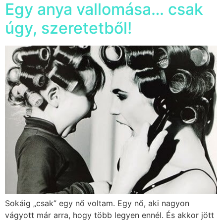
Egy anya vallomása… csak
úgy, szeretetből!
Sokáig „csak” egy nő voltam. Egy nő, aki nagyon
vágyott már arra, hogy több legyen ennél. És akkor jött