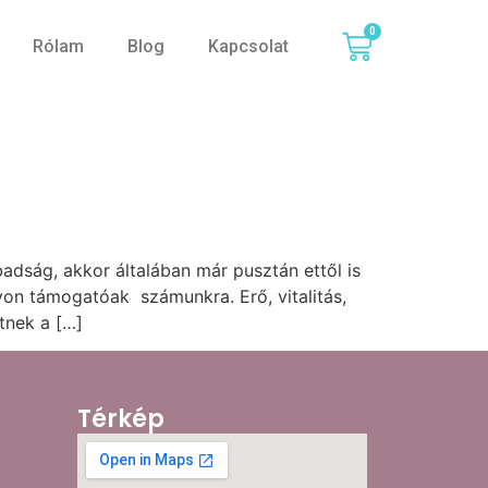
0
Rólam
Blog
Kapcsolat
badság, akkor általában már pusztán ettől is
on támogatóak számunkra. Erő, vitalitás,
etnek a […]
Térkép