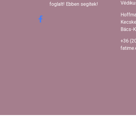
Védikus
foglalt! Ebben segítek! ​
Hoffma
Kecske
Bács-K
+36 (2
fatime