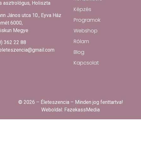
 asztrológus, Holiszta
Képzés
nn János utca 10., Eyva Ház
Programok
mét 6000,
Webshop
iskun Megye
Rólam
0) 362 22 88
.eleteszencia@gmail.com
Blog
Kapcsolat
© 2026 – Életeszencia – Minden jog fenttartva!
Weboldal:
FazekassMedia