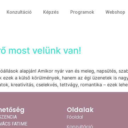
Konzultáció
Képzés
Programok
Webshop
rő most velünk van!
góállások alapján! Amikor nyár van és meleg, napsütés, sza
 ezek a külső körülmények, hanem az égi üzenetek is nagy
tok, kreativitás, cselekvés, tettvágy, romantika – ezek leh
hetőség
Oldalak
Főoldal
SZENCIA
OVÁCS FATIME
Konzultáció