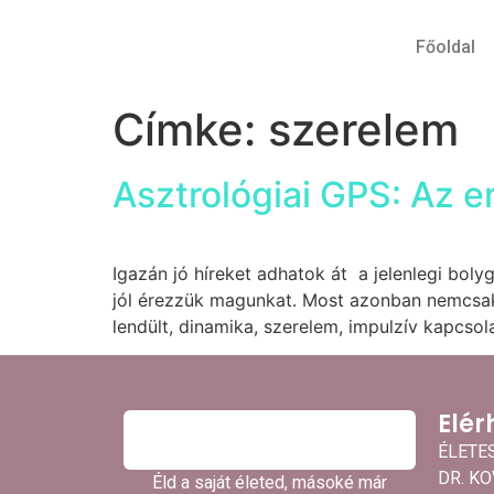
Főoldal
Címke:
szerelem
Asztrológiai GPS: Az e
Igazán jó híreket adhatok át a jelenlegi boly
jól érezzük magunkat. Most azonban nemcsak
lendült, dinamika, szerelem, impulzív kapcsola
Elér
ÉLETE
DR. K
Éld a saját életed, másoké már