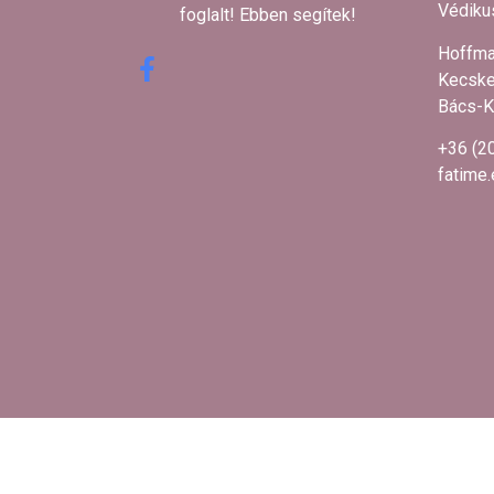
Védikus
foglalt! Ebben segítek! ​
Hoffma
Kecske
Bács-K
+36 (2
fatime