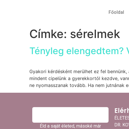
Főoldal
Címke:
sérelmek
Tényleg elengedtem? V
Gyakori kérdésként merülhet ez fel bennünk,
mindent cipelünk a gyerekkortól kezdve, van
ne nyomasszanak tovább. Ha nem jutnának esz
Elér
ÉLETE
DR. K
Éld a saját életed, másoké már