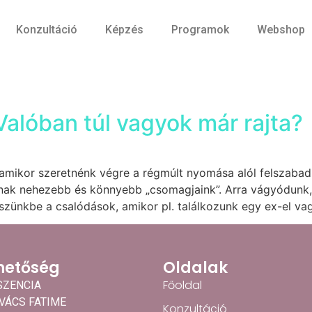
Konzultáció
Képzés
Programok
Webshop
alóban túl vagyok már rajta?
 amikor szeretnénk végre a régmúlt nyomása alól felszaba
nak nehezebb és könnyebb „csomagjaink”. Arra vágyódunk, 
ünkbe a csalódások, amikor pl. találkozunk egy ex-el vagy
hetőség
Oldalak
Főoldal
SZENCIA
OVÁCS FATIME
Konzultáció