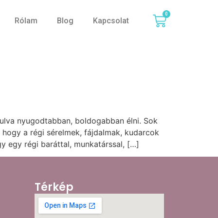
0
Rólam
Blog
Kapcsolat
dulva nyugodtabban, boldogabban élni. Sok
hogy a régi sérelmek, fájdalmak, kudarcok
 egy régi baráttal, munkatárssal, […]
Térkép