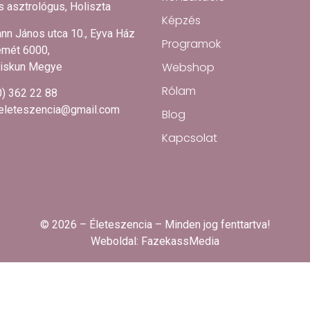
 asztrológus, Holiszta
Képzés
nn János utca 10., Eyva Ház
Programok
mét 6000,
Webshop
iskun Megye
Rólam
0) 362 22 88
.eleteszencia@gmail.com
Blog
Kapcsolat
© 2026 – Életeszencia – Minden jog fenttartva!
Weboldal:
FazekassMedia