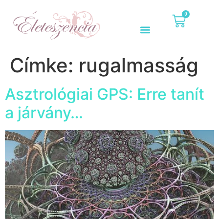
0
Címke:
rugalmasság
Asztrológiai GPS: Erre tanít
a járvány…