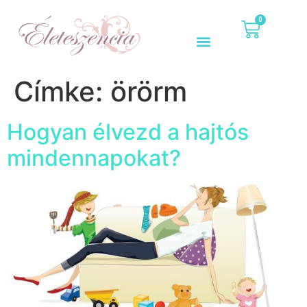
0
Címke:
örörm
Hogyan élvezd a hajtós
mindennapokat?