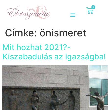
0
Címke:
önismeret
Mit hozhat 2021?-
Kiszabadulás az igazságba!