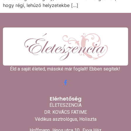
hogy régi, lehúzó helyzetekbe […]
Éld a saját életed, másoké már foglalt! Ebben segítek! ​
Elérhetőség
ÉLETESZENCIA
DR. KOVÁCS FATIME
Védikus asztrológus, Holiszta
Hoffmann János utca 10., Eyva Ház