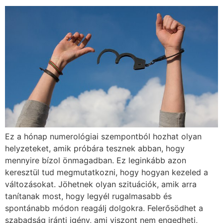
Ez a hónap numerológiai szempontból hozhat olyan
helyzeteket, amik próbára tesznek abban, hogy
mennyire bízol önmagadban. Ez leginkább azon
keresztül tud megmutatkozni, hogy hogyan kezeled a
változásokat. Jöhetnek olyan szituációk, amik arra
tanítanak most, hogy legyél rugalmasabb és
spontánabb módon reagálj dolgokra. Felerősödhet a
szabadság iránti igény, ami viszont nem engedheti,