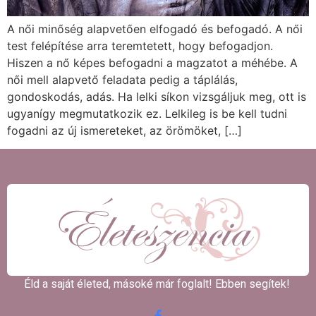
A női minőség alapvetően elfogadó és befogadó. A női
test felépítése arra teremtetett, hogy befogadjon.
Hiszen a nő képes befogadni a magzatot a méhébe. A
női mell alapvető feladata pedig a táplálás,
gondoskodás, adás. Ha lelki síkon vizsgáljuk meg, ott is
ugyanígy megmutatkozik ez. Lelkileg is be kell tudni
fogadni az új ismereteket, az örömöket, […]
Éld a saját életed, másoké már foglalt! Ebben segítek! ​