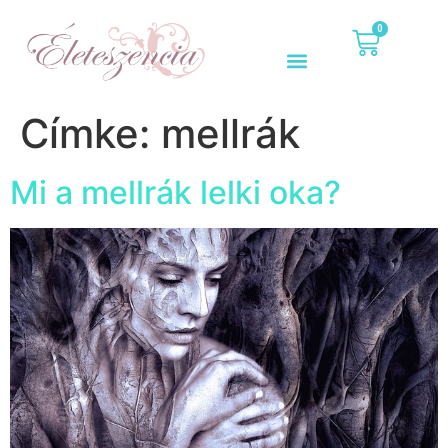
0
Címke:
mellrák
Mi a mellrák lelki oka?