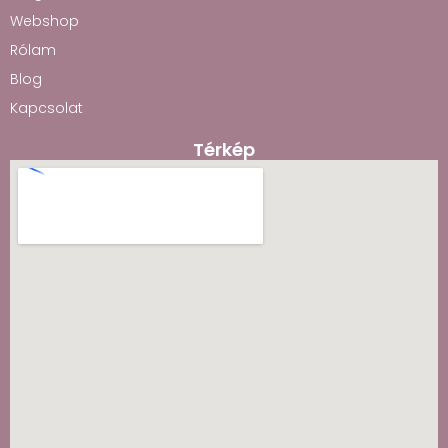
Webshop
Rólam
Blog
Kapcsolat
Térkép