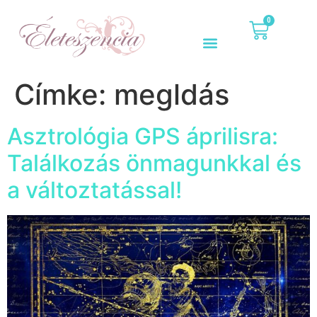
0
Címke:
megldás
Asztrológia GPS áprilisra:
Találkozás önmagunkkal és
a változtatással!