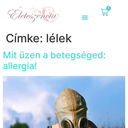
0
Címke:
lélek
Mit üzen a betegséged:
allergia!