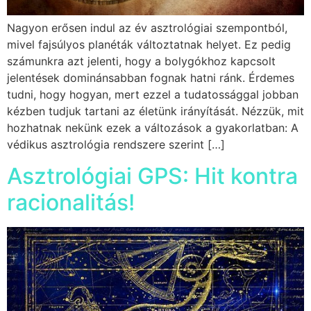
Nagyon erősen indul az év asztrológiai szempontból,
mivel fajsúlyos planéták változtatnak helyet. Ez pedig
számunkra azt jelenti, hogy a bolygókhoz kapcsolt
jelentések dominánsabban fognak hatni ránk. Érdemes
tudni, hogy hogyan, mert ezzel a tudatossággal jobban
kézben tudjuk tartani az életünk irányítását. Nézzük, mit
hozhatnak nekünk ezek a változások a gyakorlatban: A
védikus asztrológia rendszere szerint […]
Asztrológiai GPS: Hit kontra
racionalitás!