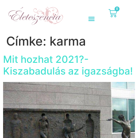
0
Címke:
karma
Mit hozhat 2021?-
Kiszabadulás az igazságba!