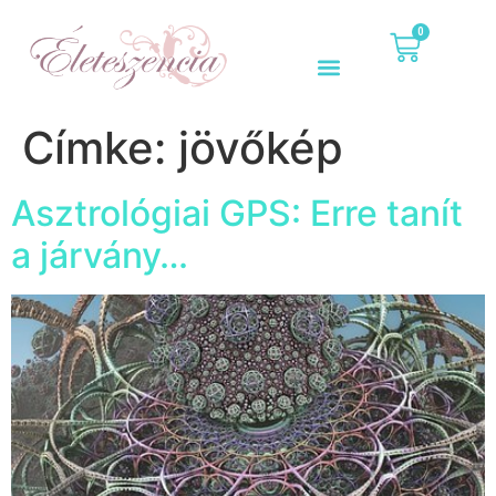
0
Címke:
jövőkép
Asztrológiai GPS: Erre tanít
a járvány…